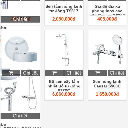
Lô giấy inox caesar
Giá để đĩa xà
Sen tắm nóng lạnh
Q8304
phòng inox cao
tự động TS617
cấp Caesar Q8302
450.000đ
405.000đ
2.050.000đ
Chi tiết
mbo
+LF5263+B380CU
83C
.000đ
Chi tiết
Chi tiết
Chi tiết
Lavabo bàn đá
Sen nóng lạnh
Bộ sen cây tắm
Caesar LF5240
Caesar S563C
nhiệt độ tự động
S788C
2.150.000đ
1.650.000đ
6.860.000đ
Chi tiết
mbo