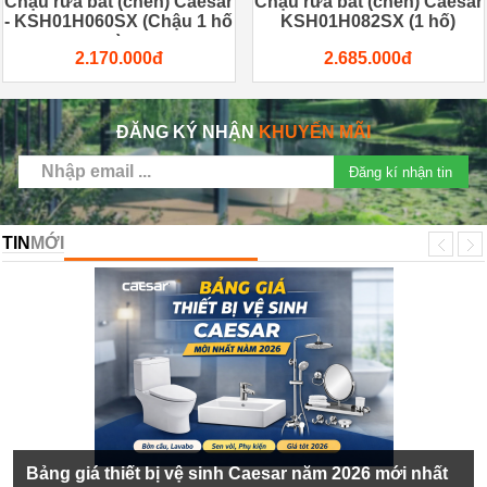
Chậu rửa bát (chén) Caesar
Chậu rửa bát (chén) Caesar
- KSH01H060SX (Chậu 1 hố
KSH01H082SX (1 hố)
)
2.170.000đ
2.685.000đ
ĐĂNG KÝ NHẬN
KHUYẾN MÃI
Đăng kí nhận tin
TIN
MỚI
Bảng giá thiết bị vệ sinh Caesar năm 2026 mới nhất