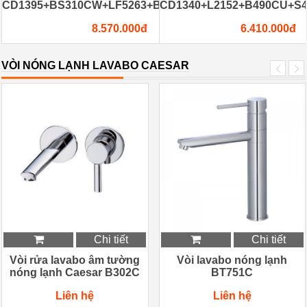
360C+BS304A
CD1395+BS310CW+LF5263+B060CU+S063C
CD1340+L2152+B490CU+S
8.570.000đ
6.410.000đ
VÒI NÓNG LẠNH LAVABO CAESAR
Chi tiết
Chi tiết
Vòi rửa lavabo âm tường
Vòi lavabo nóng lạnh
nóng lạnh Caesar B302C
BT751C
Liên hệ
Liên hệ