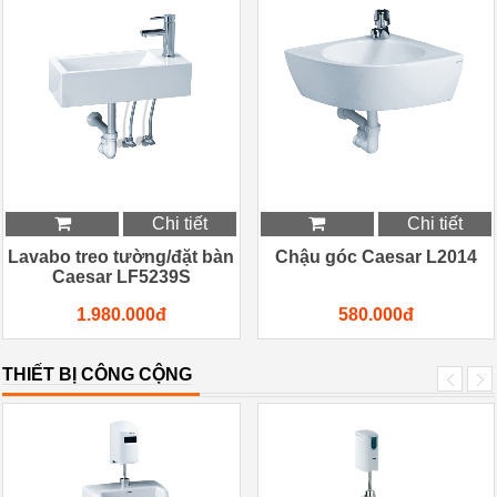
Chi tiết
Chi tiết
Lavabo treo tường/đặt bàn
Chậu góc Caesar L2014
Caesar LF5239S
1.980.000đ
580.000đ
THIẾT BỊ CÔNG CỘNG