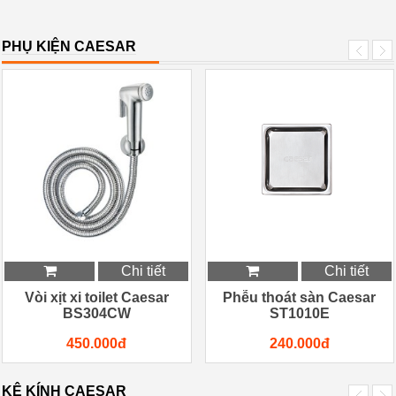
PHỤ KIỆN CAESAR
Chi tiết
Chi tiết
Vòi xịt xi toilet Caesar
Phễu thoát sàn Caesar
BS304CW
ST1010E
450.000đ
240.000đ
KỆ KÍNH CAESAR