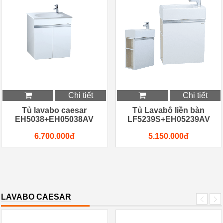
Chi tiết
Chi tiết
Tủ lavabo caesar
Tủ Lavabô liền bàn
EH5038+EH05038AV
LF5239S+EH05239AV
6.700.000đ
5.150.000đ
LAVABO CAESAR