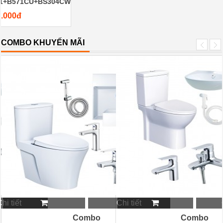
21+B571CU+BS304CW
0.000đ
COMBO KHUYẾN MÃI
hi tiết
Chi tiết
Combo
Combo