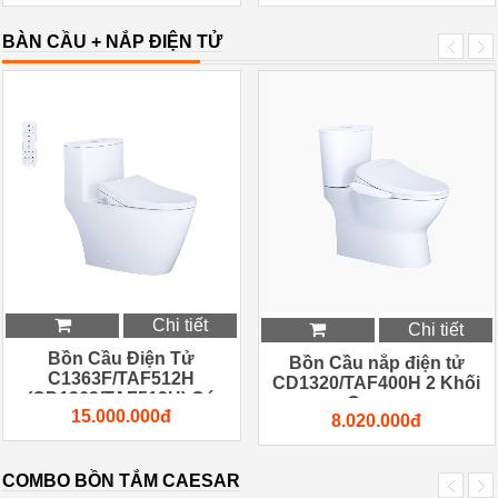
BÀN CẦU + NẮP ĐIỆN TỬ
Chi tiết
Chi tiết
Bồn Cầu Điện Tử
Bồn Cầu nắp điện tử
C1363F/TAF512H
CD1320/TAF400H 2 Khối
(CD1363/TAF512H) Có
Caesar
15.000.000đ
Remote
8.020.000đ
COMBO BỒN TẮM CAESAR