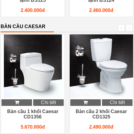
lạnh BS125
lạnh BS124
2.400.000đ
2.460.000đ
BÀN CẦU CAESAR
Chi tiết
Chi tiết
Bàn cầu 1 khối Caesar
Bàn cầu 2 khối Caesar
CD1356
CD1325
5.670.000đ
2.490.000đ