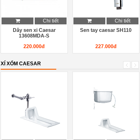
Chi tiết
Chi tiết
Dây sen xi Caesar
Sen tay caesar SH110
13608MDA-S
220.000đ
227.000đ
XÍ XỔM CAESAR