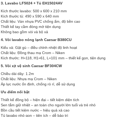
3. Lavabo LF5024 + Tủ EH15024AV
Kích thước lavabo: 500 x 600 x 210 mm
Kích thước tủ: 490 x 590 x 640 mm
Chất liệu: Ván nhựa PVC chống ẩm, độ bền cao
Thiết kế tay cầm đóng mở tiện dụng
Không bao gồm vòi và bộ xả
4. Vòi lavabo nóng lạnh Caesar B380CU
Kiểu xả: Gật gù – điều chỉnh nhiệt độ linh hoạt
Chất liệu: Đồng thau mạ Crom – Niken
Kích thước: H=118, H1=61, L=101 mm – thiết kế gọn, tiện dụng
5. Vòi xịt vệ sinh Caesar BF304CW
Chiều dài dây: 1.2m
Chất liệu: Nhựa mạ Crom – Niken
Áp lực nước ổn định, chống rò rỉ, dễ sử dụng
Ưu điểm nổi bật
Thiết kế đồng bộ – hiện đại – tiết kiệm diện tích
Sen tắm giữ nhiệt – an toàn cho người lớn tuổi và trẻ nhỏ
Bồn cầu tiết kiệm nước – hiệu quả xả cao
Tủ lavabo nhỏ gọn – tiện ích – dễ bảo trì