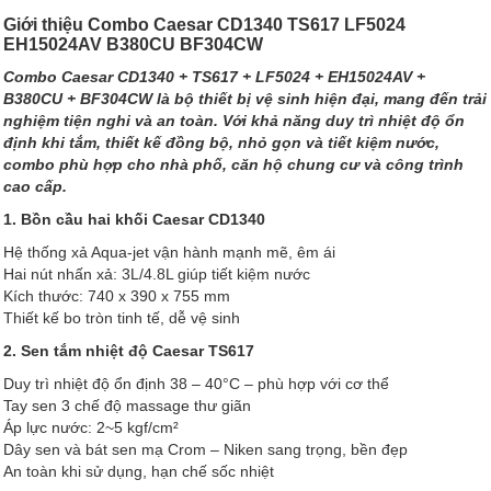
Giới thiệu Combo Caesar CD1340 TS617 LF5024
EH15024AV B380CU BF304CW
Combo Caesar CD1340 + TS617 + LF5024 + EH15024AV +
B380CU + BF304CW là bộ thiết bị vệ sinh hiện đại, mang đến trải
nghiệm tiện nghi và an toàn. Với khả năng duy trì nhiệt độ ổn
định khi tắm, thiết kế đồng bộ, nhỏ gọn và tiết kiệm nước,
combo phù hợp cho nhà phố, căn hộ chung cư và công trình
cao cấp.
1. Bồn cầu hai khối Caesar CD1340
Hệ thống xả Aqua-jet vận hành mạnh mẽ, êm ái
Hai nút nhấn xả: 3L/4.8L giúp tiết kiệm nước
Kích thước: 740 x 390 x 755 mm
Thiết kế bo tròn tinh tế, dễ vệ sinh
2. Sen tắm nhiệt độ Caesar TS617
Duy trì nhiệt độ ổn định 38 – 40°C – phù hợp với cơ thể
Tay sen 3 chế độ massage thư giãn
Áp lực nước: 2~5 kgf/cm²
Dây sen và bát sen mạ Crom – Niken sang trọng, bền đẹp
An toàn khi sử dụng, hạn chế sốc nhiệt