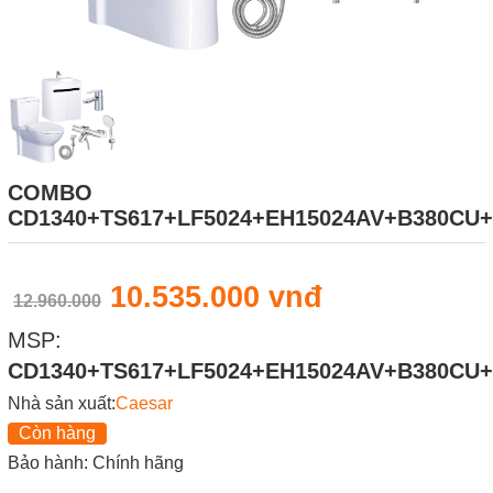
COMBO
CD1340+TS617+LF5024+EH15024AV+B380CU
10.535.000 vnđ
12.960.000
MSP:
CD1340+TS617+LF5024+EH15024AV+B380CU
Nhà sản xuất:
Caesar
Còn hàng
Bảo hành: Chính hãng