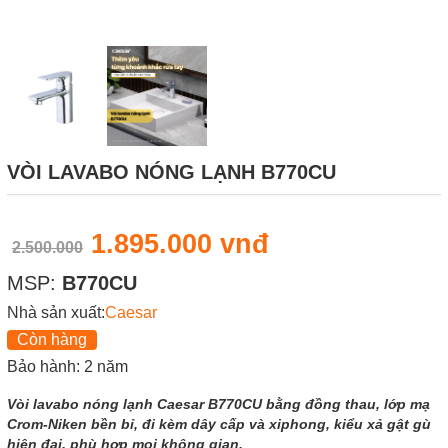
VÒI LAVABO NÓNG LẠNH B770CU
1.895.000 vnđ
2.500.000
MSP:
B770CU
Nhà sản xuất:
Caesar
Còn hàng
Bảo hành: 2 năm
Vòi lavabo nóng lạnh Caesar B770CU bằng đồng thau, lớp mạ
Crom-Niken bền bỉ, đi kèm dây cấp và xiphong, kiểu xả gật gù
hiện đại, phù hợp mọi không gian.