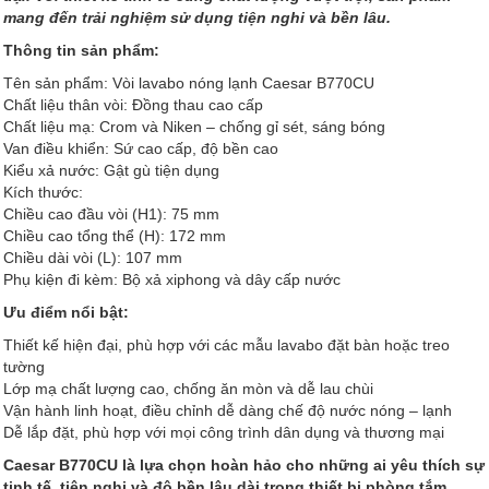
mang đến trải nghiệm sử dụng tiện nghi và bền lâu.
Thông tin sản phẩm:
Tên sản phẩm: Vòi lavabo nóng lạnh Caesar B770CU
Chất liệu thân vòi: Đồng thau cao cấp
Chất liệu mạ: Crom và Niken – chống gỉ sét, sáng bóng
Van điều khiển: Sứ cao cấp, độ bền cao
Kiểu xả nước: Gật gù tiện dụng
Kích thước:
Chiều cao đầu vòi (H1): 75 mm
Chiều cao tổng thể (H): 172 mm
Chiều dài vòi (L): 107 mm
Phụ kiện đi kèm: Bộ xả xiphong và dây cấp nước
Ưu điểm nổi bật:
Thiết kế hiện đại, phù hợp với các mẫu lavabo đặt bàn hoặc treo
tường
Lớp mạ chất lượng cao, chống ăn mòn và dễ lau chùi
Vận hành linh hoạt, điều chỉnh dễ dàng chế độ nước nóng – lạnh
Dễ lắp đặt, phù hợp với mọi công trình dân dụng và thương mại
Caesar B770CU là lựa chọn hoàn hảo cho những ai yêu thích sự
tinh tế, tiện nghi và độ bền lâu dài trong thiết bị phòng tắm.