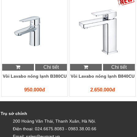
Chi tiết
Chi tiết
Vòi Lavabo nóng lạnh B380CU
Vòi Lavabo nóng lạnh B840CU
950.000đ
2.650.000đ
Trụ sở chính
200 Hoàng Văn Thái, Thanh Xuân, Hà Nội.
Điện thoại: 024.6675.8083 - 0983.38.00.66
Email: sales@eumart.vn