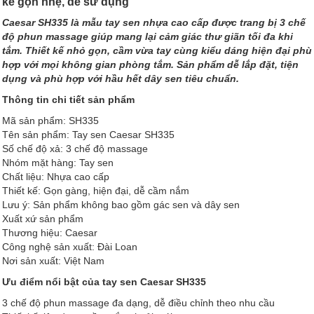
kế gọn nhẹ, dễ sử dụng
Caesar SH335 là mẫu tay sen nhựa cao cấp được trang bị 3 chế
độ phun massage giúp mang lại cảm giác thư giãn tối đa khi
tắm. Thiết kế nhỏ gọn, cầm vừa tay cùng kiểu dáng hiện đại phù
hợp với mọi không gian phòng tắm. Sản phẩm dễ lắp đặt, tiện
dụng và phù hợp với hầu hết dây sen tiêu chuẩn.
Thông tin chi tiết sản phẩm
Mã sản phẩm: SH335
Tên sản phẩm: Tay sen Caesar SH335
Số chế độ xả: 3 chế độ massage
Nhóm mặt hàng: Tay sen
Chất liệu: Nhựa cao cấp
Thiết kế: Gọn gàng, hiện đại, dễ cầm nắm
Lưu ý: Sản phẩm không bao gồm gác sen và dây sen
Xuất xứ sản phẩm
Thương hiệu: Caesar
Công nghệ sản xuất: Đài Loan
Nơi sản xuất: Việt Nam
Ưu điểm nổi bật của tay sen Caesar SH335
3 chế độ phun massage đa dạng, dễ điều chỉnh theo nhu cầu