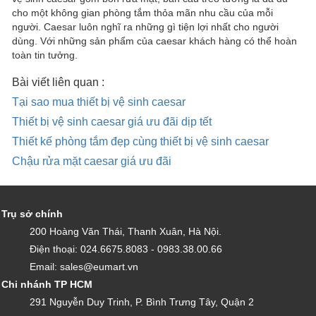
cho một không gian phòng tắm thỏa mãn nhu cầu của mỗi
người. Caesar luôn nghĩ ra những gì tiện lợi nhất cho người
dùng. Với những sản phẩm của caesar khách hàng có thể hoàn
toàn tin tưởng.
Bài viết liên quan :
Tại sao mua thiết bị vệ sinh caesar
Thiết bị vệ sinh caesar giá ưu đãi dịp tết
Thiết kế phòng tắm đẹp cùng thiết bị vệ sinh caesar
Chậu rửa mặt caesar giá ưu đãi
Trụ sở chính
200 Hoàng Văn Thái, Thanh Xuân, Hà Nội.
Điện thoại: 024.6675.8083 - 0983.38.00.66
Email: sales@eumart.vn
Chi nhánh TP HCM
291 Nguyễn Duy Trinh, P. Bình Trưng Tây, Quận 2