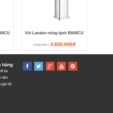
380CU
Vòi Lavabo nóng lạnh B840CU
2.650.000đ
3.500.000 ₫
h hàng
đi lại
 tiện
giá tốt