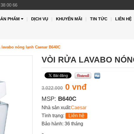
 38 00 66
SẢN PHẨM
DỊCH VỤ
KHUYẾN MÃI
TIN TỨC
LIÊN HỆ
a lavabo nóng lạnh Caesar B640C
VÒI RỬA LAVABO NÓN
0 vnđ
3.022.000
MSP:
B640C
Nhà sản xuất:
Caesar
Tình trạng:
Liên hệ
Bảo hành: 36 tháng