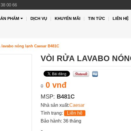
 38 00 66
SẢN PHẨM
DỊCH VỤ
KHUYẾN MÃI
TIN TỨC
LIÊN HỆ
a lavabo nóng lạnh Caesar B481C
VÒI RỬA LAVABO NÓN
0 vnđ
0
MSP:
B481C
Nhà sản xuất:
Caesar
Tình trạng:
Liên hệ
Bảo hành: 36 tháng