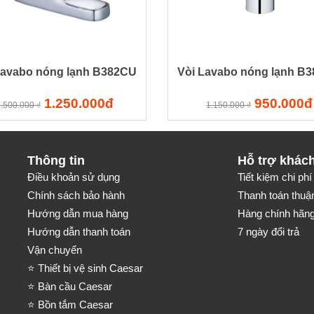
Lavabo nóng lạnh B382CU
Vòi Lavabo nóng lạnh B
1.250.000đ
950.000đ
.500.000 ₫
1.150.000 ₫
Thông tin
Hỗ trợ khác
Điều khoản sử dụng
Tiết kiệm chi phí 
Chính sách bảo hành
Thanh toán thuận
Hướng dẫn mua hàng
Hàng chính hãng-
Hướng dẫn thanh toán
7 ngày đổi trả
Vận chuyển
⭐ Thiết bị vệ sinh Caesar
⭐ Bàn cầu Caesar
⭐ Bồn tắm Caesar