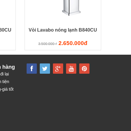
380CU
Vòi Lavabo nóng lạnh B840CU
2.650.000đ
3.500.000 ₫
h hàng
đi lại
 tiện
giá tốt