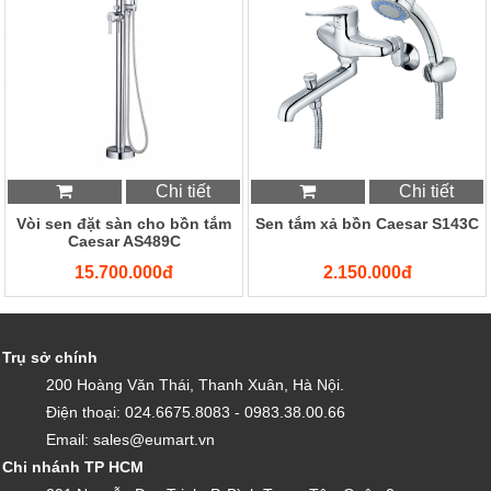
Chi tiết
Chi tiết
Vòi sen đặt sàn cho bồn tắm
Sen tắm xả bồn Caesar S143C
Caesar AS489C
15.700.000đ
2.150.000đ
Trụ sở chính
200 Hoàng Văn Thái, Thanh Xuân, Hà Nội.
Điện thoại: 024.6675.8083 - 0983.38.00.66
Email: sales@eumart.vn
Chi nhánh TP HCM