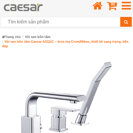
00
Trang chủ
Vòi sen bồn tắm
Vòi sen bồn tắm Caesar AS111C – Inox mạ Crom/Niken, thiết kế sang trọng, bền
đẹp