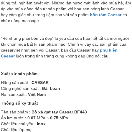
dùng trải nghiệm tuyệt vời. Những làn nước mát lành vào mùa hè, ấm
áp vào mùa đông đến từ sản phẩm vòi hoa sen nóng lạnh Caesar
hay cảm giác như trong tiệm spa với sản phẩm
bồn tắm Caesar
có
chức năng massage…
“Rẻ nhưng phải bền và đẹp” là yêu cầu của hầu hết tất cả mọi người
khi chọn mua bất kì sản phẩm nào. Chính vì vậy các sản phẩm của
caesarviet như: sen vòi Caesar, bàn cầu Caesar hay
phụ kiện
Caesar
luôn trong tình trạng cung không đáp ứng nổi cầu.
Xuất xứ sản phẩm
Hãng sản xuất :
CAESAR
Công nghệ sản xuất :
Đài Loan
Nơi sản xuất :
Việt Nam
Thông số kỹ thuật
Tên sản phẩm :
Bộ xả gạt tay Caesar BF443
Áp lực nước
:
0.07
MPa ~
0.75
MPa
Chất liệu chủ yếu :
Inox
Chất liệu lớp mạ