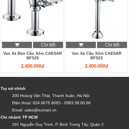
Chi tiết
Chi tiết
Van Xả Bàn Cầu Xổm CAESAR
Van Xả Cầu Xổm CAESAR
BF525
BF523
2.400.000đ
2.400.000đ
Trụ sở chính
200 Hoàng Văn Thái, Thanh Xuân, Hà Nội.
Điện thoại: 024.6675.8083 - 0983.38.00.66
Email: sales@eumart.vn
Chi nhánh TP HCM
291 Nguyễn Duy Trinh, P. Bình Trưng Tây, Quận 2