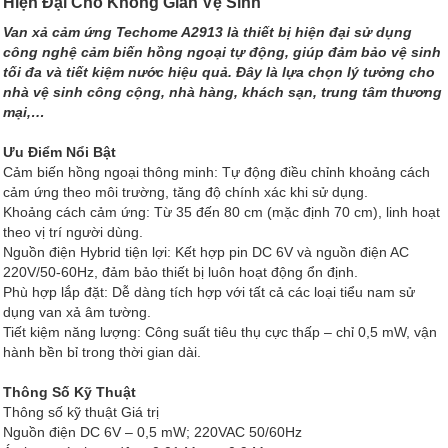
Hiện Đại Cho Không Gian Vệ Sinh
Van xả cảm ứng Techome A2913 là thiết bị hiện đại sử dụng
công nghệ cảm biến hồng ngoại tự động, giúp đảm bảo vệ sinh
tối đa và tiết kiệm nước hiệu quả. Đây là lựa chọn lý tưởng cho
nhà vệ sinh công cộng, nhà hàng, khách sạn, trung tâm thương
mại,…
Ưu Điểm Nổi Bật
Cảm biến hồng ngoại thông minh: Tự động điều chỉnh khoảng cách
cảm ứng theo môi trường, tăng độ chính xác khi sử dụng.
Khoảng cách cảm ứng: Từ 35 đến 80 cm (mặc định 70 cm), linh hoạt
theo vị trí người dùng.
Nguồn điện Hybrid tiện lợi: Kết hợp pin DC 6V và nguồn điện AC
220V/50-60Hz, đảm bảo thiết bị luôn hoạt động ổn định.
Phù hợp lắp đặt: Dễ dàng tích hợp với tất cả các loại tiểu nam sử
dụng van xả âm tường.
Tiết kiệm năng lượng: Công suất tiêu thụ cực thấp – chỉ 0,5 mW, vận
hành bền bỉ trong thời gian dài.
Thông Số Kỹ Thuật
Thông số kỹ thuật Giá trị
Nguồn điện DC 6V – 0,5 mW; 220VAC 50/60Hz