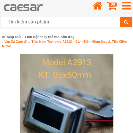
00
Trang chủ
Linh kiện thay thế van cảm ứng
Van Xả Cảm Ứng Tiểu Nam Techome A2913 – Cảm Biến Hồng Ngoại, Tiết Kiệm
Nước