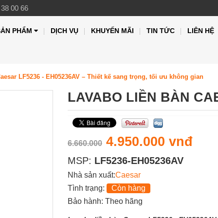
 38 00 66
SẢN PHẨM
DỊCH VỤ
KHUYẾN MÃI
TIN TỨC
LIÊN HỆ
aesar LF5236 - EH05236AV – Thiết kế sang trọng, tối ưu không gian
LAVABO LIỀN BÀN CA
4.950.000 vnđ
6.660.000
MSP:
LF5236-EH05236AV
Nhà sản xuất:
Caesar
Tình trạng:
Còn hàng
Bảo hành: Theo hãng