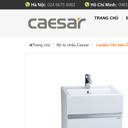
Hà Nội:
024 6675 8083
Hồ Chí Minh:
0983
TRANG CHỦ
Trang chủ
Bộ tủ chậu Caesar
Lavabo liền bàn C