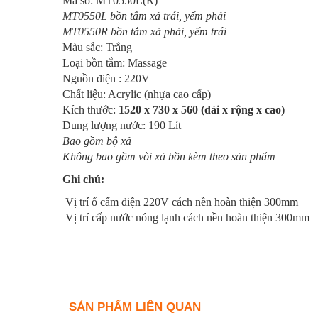
Mã số: MT0550L(R)
MT0550L bồn tắm
xả
trái, yếm phải
MT0550R bồn tắm
xả
phải, yếm trái
Màu sắc: Trắng
Loại bồn tắm: Massage
Nguồn điện : 220V
Chất liệu: Acrylic (nhựa cao cấp)
Kích thước:
1520 x 730 x 560 (dài x rộng x cao)
Dung lượng nước: 190 Lít
Bao gồm bộ xả
Không bao gồm vòi xả bồn kèm theo sản phẩm
Ghi chú:
Vị trí ổ cấm điện 220V cách nền hoàn thiện 300mm
Vị trí cấp nước nóng lạnh cách nền hoàn thiện 300mm
SẢN PHẨM LIÊN QUAN