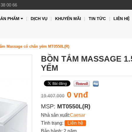
 38 00 66
SẢN PHẨM
DỊCH VỤ
KHUYẾN MÃI
TIN TỨC
LIÊN HỆ
tắm Massage có chân yếm MT0550L(R)
BỒN TẮM MASSAGE 1.
YẾM
0 vnđ
19.407.000
MSP:
MT0550L(R)
Nhà sản xuất:
Caesar
Tình trạng:
Liên hệ
Bảo hành: 2 năm