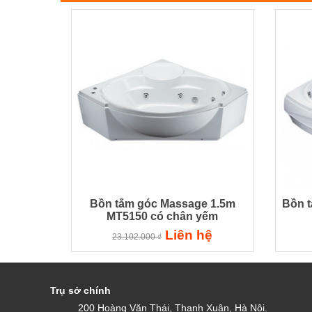
Bồn tắm góc Massage 1.5m
Bồn 
MT5150 có chân yếm
Liên hệ
23.102.000 ₫
Trụ sở chính
200 Hoàng Văn Thái, Thanh Xuân, Hà Nội.