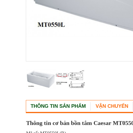
THÔNG TIN SẢN PHẨM
VẬN CHUYỂN
Thông tin cơ bản bồn tắm Caesar MT055