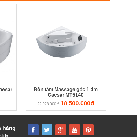
aesar
Bồn tắm Massage góc 1.4m
Caesar MT5140
18.500.000đ
22.078.000 ₫
h hàng
đi lại