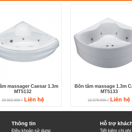
tắm massager Caesar 1.3m
Bồn tắm massage 1.3m C
MT5132
MT5133
Liên hệ
Liên hệ
20.902.000 ₫
22.078.000 ₫
Thông tin
Hỗ trợ khác
Điều khoản sử dụng
Tiết kiệm chi phí 