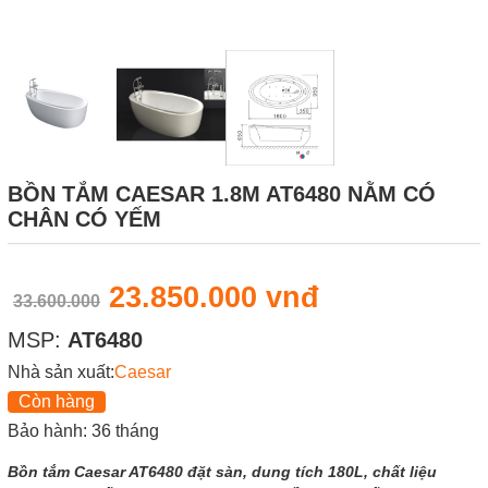
BỒN TẮM CAESAR 1.8M AT6480 NẰM CÓ
CHÂN CÓ YẾM
23.850.000 vnđ
33.600.000
MSP:
AT6480
Nhà sản xuất:
Caesar
Còn hàng
Bảo hành: 36 tháng
Bồn tắm Caesar AT6480 đặt sàn, dung tích 180L, chất liệu