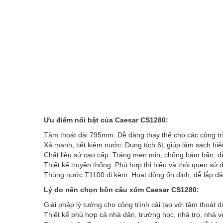
Ưu điểm nổi bật của Caesar CS1280:
Tâm thoát dài 795mm: Dễ dàng thay thế cho các công trì
Xả mạnh, tiết kiệm nước: Dung tích 6L giúp làm sạch hiệ
Chất liệu sứ cao cấp: Tráng men mịn, chống bám bẩn, dễ
Thiết kế truyền thống: Phù hợp thị hiếu và thói quen sử 
Thùng nước T1100 đi kèm: Hoạt động ổn định, dễ lắp đặ
Lý do nên chọn bồn cầu xổm Caesar CS1280:
Giải pháp lý tưởng cho công trình cải tạo với tâm thoát dà
Thiết kế phù hợp cả nhà dân, trường học, nhà trọ, nhà v