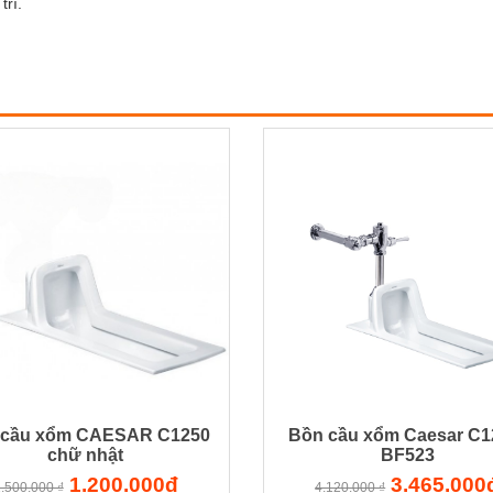
trì.
 cầu xổm CAESAR C1250
Bồn cầu xổm Caesar C1
chữ nhật
BF523
1.200.000đ
3.465.000
.500.000 ₫
4.120.000 ₫