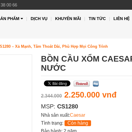
 38 00 66
SẢN PHẨM
DỊCH VỤ
KHUYẾN MÃI
TIN TỨC
LIÊN HỆ
1280 – Xả Mạnh, Tâm Thoát Dài, Phù Hợp Mọi Công Trình
BỒN CẦU XỔM CAESAR
NƯỚC
2.250.000 vnđ
2.344.000
MSP:
CS1280
Nhà sản xuất:
Caesar
Tình trạng:
Còn hàng
Bảo hành: 2 năm