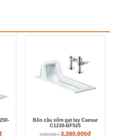
250-
Bồn cầu xổm gạt tay Caesar
C1230-BF525
đ
3.380.000đ
4.050.000 ₫