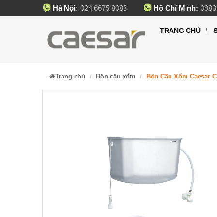
Hà Nội:
024 6675 8083
Hồ Chí Minh:
0983
TRANG CHỦ
Trang chủ
Bồn cầu xổm
Bồn Cầu Xổm Caesar CS