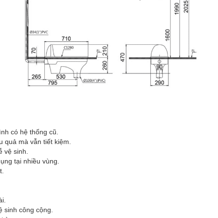
nh có hệ thống cũ.
u quả mà vẫn tiết kiệm.
 vệ sinh.
dụng tại nhiều vùng.
t.
i.
ệ sinh công cộng.