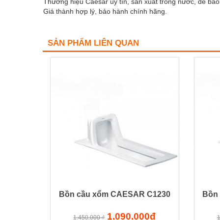
Thương hiệu Caesar uy tín, sản xuất trong nước, dễ bảo 
Giá thành hợp lý, bảo hành chính hãng.
SẢN PHẨM LIÊN QUAN
Bồn cầu xổm CAESAR C1230
Bồn
1.090.000đ
1.450.000 ₫
1