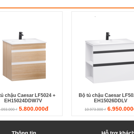
tủ chậu Caesar LF5024 +
Bộ tủ chậu Caesar LF50
EH15024DDW7V
EH15026DDLV
5.800.000đ
6.950.000
.093.000 ₫
10.973.000 ₫
Thông tin
Hỗ trợ khác