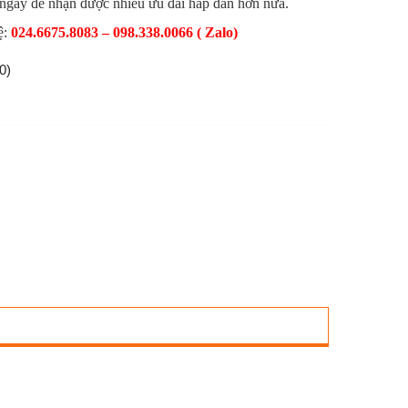
 ngay để nhận được nhiều ưu đãi hấp dẫn hơn nữa.
ệ:
024.6675.8083 – 098.338.0066 ( Zalo)
0)