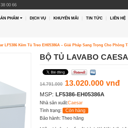
 38 00 66
SẢN PHẨM
DỊCH VỤ
KHUYẾN MÃI
TIN TỨC
LIÊN HỆ
ar LF5386 Kèm Tủ Treo EH05386A – Giải Pháp Sang Trọng Cho Phòng T
BỘ TỦ LAVABO CAESA
13.020.000 vnđ
14.791.000
MSP:
LF5386-EH05386A
Nhà sản xuất:
Caesar
Tình trạng:
Còn hàng
Bảo hành: Theo hãng