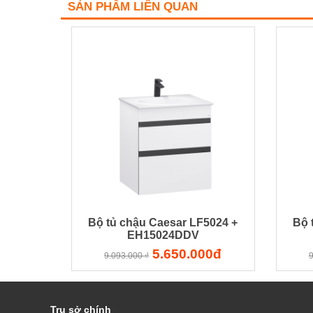
SẢN PHẨM LIÊN QUAN
Bộ tủ chậu Caesar LF5024 +
Bộ 
EH15024DDV
5.650.000đ
9.093.000 ₫
9
Trụ sở chính