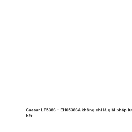
Caesar LF5386 + EH05386A không chỉ là giải pháp lư
hết.