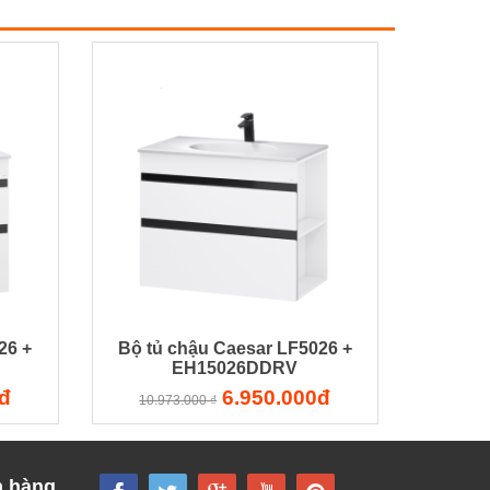
26 +
Bộ tủ chậu Caesar LF5026 +
EH15026DDRV
đ
6.950.000đ
10.973.000 ₫
h hàng