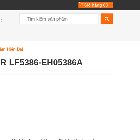
Giỏ hàng
00
ắm Hiện Đại
R LF5386-EH05386A