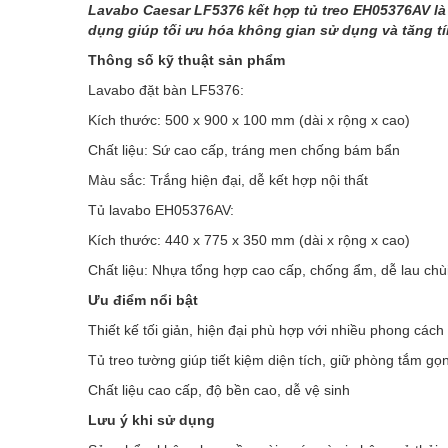
Lavabo Caesar LF5376 kết hợp tủ treo EH05376AV là 
dụng giúp tối ưu hóa không gian sử dụng và tăng t
Thông số kỹ thuật sản phẩm
Lavabo đặt bàn LF5376:
Kích thước: 500 x 900 x 100 mm (dài x rộng x cao)
Chất liệu: Sứ cao cấp, tráng men chống bám bẩn
Màu sắc: Trắng hiện đại, dễ kết hợp nội thất
Tủ lavabo EH05376AV:
Kích thước: 440 x 775 x 350 mm (dài x rộng x cao)
Chất liệu: Nhựa tổng hợp cao cấp, chống ẩm, dễ lau chù
Ưu điểm nổi bật
Thiết kế tối giản, hiện đại phù hợp với nhiều phong cách 
Tủ treo tường giúp tiết kiệm diện tích, giữ phòng tắm gọ
Chất liệu cao cấp, độ bền cao, dễ vệ sinh
Lưu ý khi sử dụng