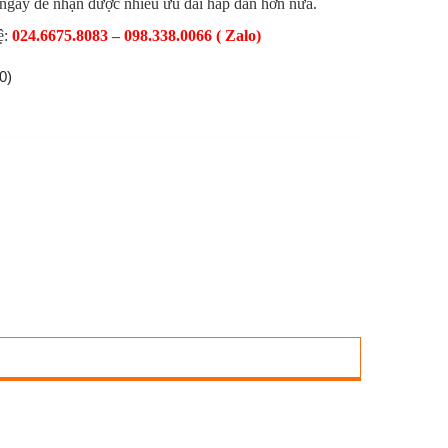
 ngay để nhận được nhiều ưu đãi hấp dẫn hơn nữa.
ệ:
024.6675.8083 – 098.338.0066 ( Zalo)
0)