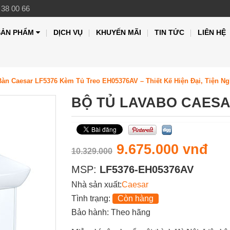
 38 00 66
SẢN PHẨM
DỊCH VỤ
KHUYẾN MÃI
TIN TỨC
LIÊN HỆ
Bàn Caesar LF5376 Kèm Tủ Treo EH05376AV – Thiết Kế Hiện Đại, Tiện 
BỘ TỦ LAVABO CAESA
9.675.000 vnđ
10.329.000
MSP:
LF5376-EH05376AV
Nhà sản xuất:
Caesar
Tình trạng:
Còn hàng
Bảo hành: Theo hãng