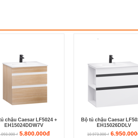
tủ chậu Caesar LF5024 +
Bộ tủ chậu Caesar LF50
EH15024DDW7V
EH15026DDLV
5.800.000đ
6.950.000
.093.000 ₫
10.973.000 ₫