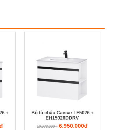
26 +
Bộ tủ chậu Caesar LF5026 +
EH15026DDRV
đ
6.950.000đ
10.973.000 ₫