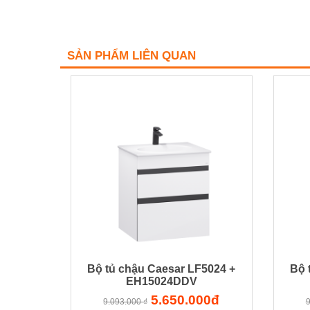
SẢN PHẨM LIÊN QUAN
Bộ tủ chậu Caesar LF5024 +
Bộ 
EH15024DDV
5.650.000đ
9.093.000 ₫
9