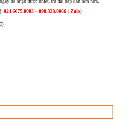
 ngay để nhận được nhiều ưu đãi hấp dẫn hơn nữa.
ệ:
024.6675.8083 – 098.338.0066 ( Zalo)
0)