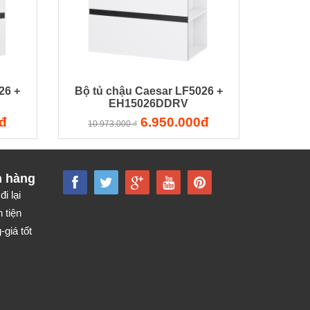
26 +
Bộ tủ chậu Caesar LF5026 +
EH15026DDRV
đ
6.950.000đ
10.973.000 ₫
h hàng
đi lại
 tiện
giá tốt