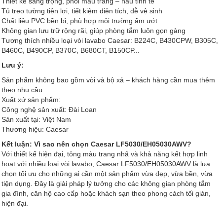
Thiết kế sang trọng, phối màu trắng – nâu tinh tế
Tủ treo tường tiện lợi, tiết kiệm diện tích, dễ vệ sinh
Chất liệu PVC bền bỉ, phù hợp môi trường ẩm ướt
Không gian lưu trữ rộng rãi, giúp phòng tắm luôn gọn gàng
Tương thích nhiều loại vòi lavabo Caesar: B224C, B430CPW, B305C,
B460C, B490CP, B370C, B680CT, B150CP...
Lưu ý:
Sản phẩm không bao gồm vòi và bộ xả – khách hàng cần mua thêm
theo nhu cầu
Xuất xứ sản phẩm:
Công nghệ sản xuất: Đài Loan
Sản xuất tại: Việt Nam
Thương hiệu: Caesar
Kết luận: Vì sao nên chọn Caesar LF5030/EH05030AWV?
Với thiết kế hiện đại, tông màu trang nhã và khả năng kết hợp linh
hoạt với nhiều loại vòi lavabo, Caesar LF5030/EH05030AWV là lựa
chọn tối ưu cho những ai cần một sản phẩm vừa đẹp, vừa bền, vừa
tiện dụng. Đây là giải pháp lý tưởng cho các không gian phòng tắm
gia đình, căn hộ cao cấp hoặc khách sạn theo phong cách tối giản,
hiện đại.