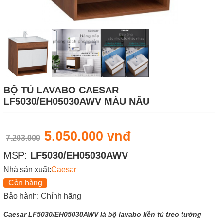
BỘ TỦ LAVABO CAESAR
LF5030/EH05030AWV MÀU NÂU
5.050.000 vnđ
7.203.000
MSP:
LF5030/EH05030AWV
Nhà sản xuất:
Caesar
Còn hàng
Bảo hành: Chính hãng
Caesar LF5030/EH05030AWV là bộ lavabo liền tủ treo tường