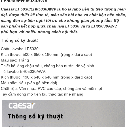
LF5030/EH05030AWV
Caesar LF5030/EH05030AWV là bộ lavabo liền tủ treo tường hiện
đại, được thiết kế tinh tế, màu sắc hài hòa và chất liệu bền chắc,
mang đến sự tiện nghi tối ưu cho không gian phòng tắm. Bộ
sản phẩm kết hợp giữa chậu rửa LF5030 và tủ EH05030AWV,
phù hợp với nhiều phong cách nội thất.
Thông số kỹ thuật:
Chậu lavabo LF5030:
Kích thước: 500 x 650 x 180 mm (rộng x dài x cao)
Màu sắc: Trắng
Thiết kế lòng chậu sâu, chống bắn nước, dễ vệ sinh
Tủ lavabo EH05030AWV:
Kích thước: 490 x 640 x 640 mm (rộng x dài x cao)
Màu sắc: Nâu (vân gỗ hiện đại)
Chất liệu: Ván nhựa PVC cao cấp, chống ẩm và mối mọt
Tay cầm đóng mở tiện lợi, thao tác nhẹ nhàng