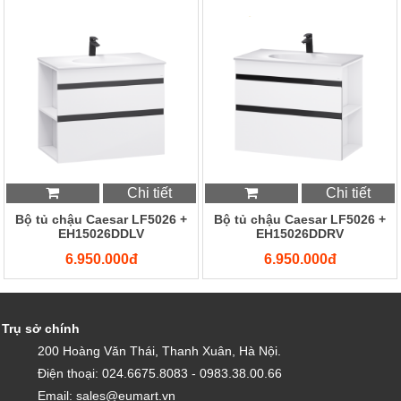
Chi tiết
Chi tiết
Bộ tủ chậu Caesar LF5026 +
Bộ tủ chậu Caesar LF5026 +
EH15026DDLV
EH15026DDRV
6.950.000đ
6.950.000đ
Trụ sở chính
200 Hoàng Văn Thái, Thanh Xuân, Hà Nội.
Điện thoại: 024.6675.8083 - 0983.38.00.66
Email: sales@eumart.vn