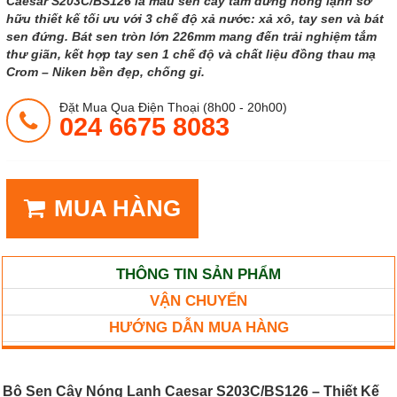
Caesar S203C/BS126 là mẫu sen cây tắm đứng nóng lạnh sở
hữu thiết kế tối ưu với 3 chế độ xả nước: xả xô, tay sen và bát
sen đứng. Bát sen tròn lớn 226mm mang đến trải nghiệm tắm
thư giãn, kết hợp tay sen 1 chế độ và chất liệu đồng thau mạ
Crom – Niken bền đẹp, chống gỉ.
Đặt Mua Qua Điện Thoại (8h00 - 20h00)
024 6675 8083
MUA HÀNG
THÔNG TIN SẢN PHẨM
VẬN CHUYỂN
HƯỚNG DẪN MUA HÀNG
Bộ Sen Cây Nóng Lạnh Caesar S203C/BS126 – Thiết Kế