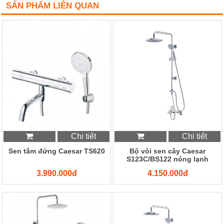
SẢN PHẨM LIÊN QUAN
Chi tiết
Chi tiết
Sen tắm đứng Caesar TS620
Bộ vòi sen cây Caesar
S123C/BS122 nóng lạnh
3.990.000đ
4.150.000đ