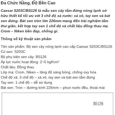
Đa Chức Năng, Độ Bền Cao
Caesar S203C/BS126 là mẫu sen cây tắm đứng nóng lạnh sở
hữu thiết kế tối ưu với 3 chế độ xả nước: xả xô, tay sen và bát
sen đứng. Bát sen tròn lớn 226mm mang đến trải nghiệm tắm
thư giãn, kết hợp tay sen 1 chế độ và chất liệu đồng thau mạ
Crom – Niken bền đẹp, chống gỉ.
Thông số kỹ thuật sản phẩm
Tên sản phẩm: Bộ sen cây nóng lạnh cao cấp Caesar S203C/BS126
Củ sen: S203C
Bộ phụ kiện sen cây: BS126
Áp lực nước hoạt động: 2~5 kgf/cm²
Chất liệu: Đồng thau
Lớp mạ: Crom, Niken – tăng độ sáng bóng, chống oxy hóa
Chế độ xả: 3 chế độ – xả xô, tay sen và bát sen tắm đứng
Tay sen: 1 chế độ – dễ sử dụng
Bát sen: Tròn – đường kính 226mm – phun nước đều, thoải mái