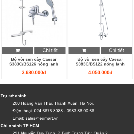
Chi tiết
Chi tiết
Bộ vòi sen cây Caesar
Bộ vòi sen cây Caesar
S383C/BS126 nóng lạnh
S383C/BS122 nóng lạnh
3.680.000đ
4.050.000đ
Trụ sở chính
200 Hoàng Văn Thái, Thanh Xuân, Hà Nội.
Điện thoại: 024.6675.8083 - 0983.38.00.66
Email: sales@eumart.vn
Chi nhánh TP HCM
291 Nguyễn Duy Trinh, P. Bình Trưng Tây, Quận 2