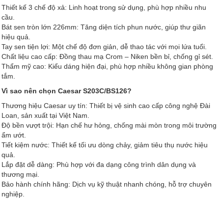
Thiết kế 3 chế độ xả: Linh hoạt trong sử dụng, phù hợp nhiều nhu
cầu.
Bát sen tròn lớn 226mm: Tăng diện tích phun nước, giúp thư giãn
hiệu quả.
Tay sen tiện lợi: Một chế độ đơn giản, dễ thao tác với mọi lứa tuổi.
Chất liệu cao cấp: Đồng thau mạ Crom – Niken bền bỉ, chống gỉ sét.
Thẩm mỹ cao: Kiểu dáng hiện đại, phù hợp nhiều không gian phòng
tắm.
Vì sao nên chọn Caesar S203C/BS126?
Thương hiệu Caesar uy tín: Thiết bị vệ sinh cao cấp công nghệ Đài
Loan, sản xuất tại Việt Nam.
Độ bền vượt trội: Hạn chế hư hỏng, chống mài mòn trong môi trường
ẩm ướt.
Tiết kiệm nước: Thiết kế tối ưu dòng chảy, giảm tiêu thụ nước hiệu
quả.
Lắp đặt dễ dàng: Phù hợp với đa dạng công trình dân dụng và
thương mại.
Bảo hành chính hãng: Dịch vụ kỹ thuật nhanh chóng, hỗ trợ chuyên
nghiệp.