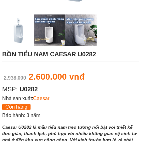
BỒN TIỂU NAM CAESAR U0282
2.600.000 vnđ
2.938.000
MSP:
U0282
Nhà sản xuất:
Caesar
Còn hàng
Bảo hành: 3 năm
Caesar U0282 là mẫu tiểu nam treo tường nổi bật với thiết kế
đơn giản, thanh lịch, phù hợp với nhiều không gian vệ sinh từ
nhà ở đến khu vực công cộng. Với kích thước hợp lý và chất