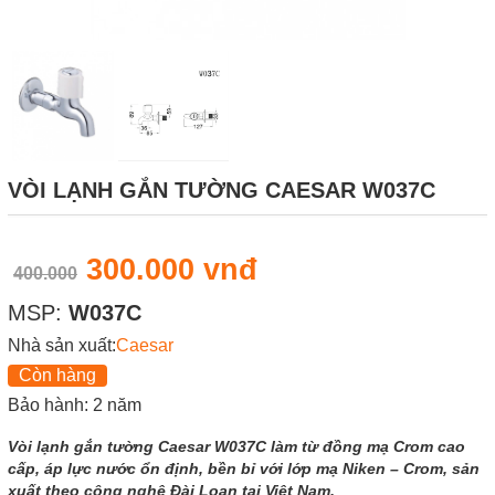
VÒI LẠNH GẮN TƯỜNG CAESAR W037C
300.000 vnđ
400.000
MSP:
W037C
Nhà sản xuất:
Caesar
Còn hàng
Bảo hành: 2 năm
Vòi lạnh gắn tường Caesar W037C làm từ đồng mạ Crom cao
cấp, áp lực nước ổn định, bền bỉ với lớp mạ Niken – Crom, sản
xuất theo công nghệ Đài Loan tại Việt Nam.