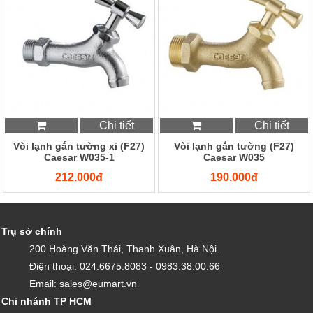
Chi tiết
Chi tiết
Vòi lạnh gắn tường xi (F27)
Vòi lạnh gắn tường (F27)
Caesar W035-1
Caesar W035
212.000đ
190.000đ
Trụ sở chính
200 Hoàng Văn Thái, Thanh Xuân, Hà Nội.
Điện thoại: 024.6675.8083 - 0983.38.00.66
Email: sales@eumart.vn
Chi nhánh TP HCM