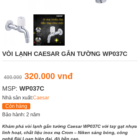
VÒI LẠNH CAESAR GẮN TƯỜNG WP037C
320.000 vnđ
400.000
MSP:
WP037C
Nhà sản xuất:
Caesar
Còn hàng
Bảo hành: 2 năm
Khám phá vòi lạnh gắn tường Caesar WP037C với tay gạt nhựa
linh hoạt, chất liệu inox mạ Crom – Niken sáng bóng, công
nghệ Đài Loan hiện đại, độ bền cao.