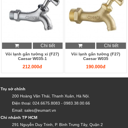
Chi tiết
Chi tiết
Vòi lạnh gắn tường xi (F27)
Vòi lạnh gắn tường (F27)
Caesar W035-1
Caesar W035
212.000đ
190.000đ
Trụ sở chính
200 Hoàng Văn Thái, Thanh Xuân, Hà Nội.
Điện thoại: 024.6675.8083 - 0983.38.00.66
Email: sales@eumart.vn
Chi nhánh TP HCM
291 Nguyễn Duy Trinh, P. Bình Trưng Tây, Quận 2