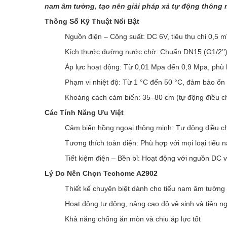
nam âm tường, tạo nên giải pháp xả tự động thông 
Thông Số Kỹ Thuật Nổi Bật
Nguồn điện – Công suất: DC 6V, tiêu thụ chỉ 0,5 m
Kích thước đường nước chờ: Chuẩn DN15 (G1/2’’) 
Áp lực hoạt động: Từ 0,01 Mpa đến 0,9 Mpa, phù 
Phạm vi nhiệt độ: Từ 1 °C đến 50 °C, đảm bảo ổn 
Khoảng cách cảm biến: 35–80 cm (tự động điều chỉ
Các Tính Năng Ưu Việt
Cảm biến hồng ngoại thông minh: Tự động điều ch
Tương thích toàn diện: Phù hợp với mọi loại tiểu 
Tiết kiệm điện – Bền bỉ: Hoạt động với nguồn DC và
Lý Do Nên Chọn Techome A2902
Thiết kế chuyên biệt dành cho tiểu nam âm tường
Hoạt động tự động, nâng cao độ vệ sinh và tiện ng
Khả năng chống ăn mòn và chịu áp lực tốt