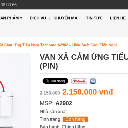
 38 00 66
SẢN PHẨM
DỊCH VỤ
KHUYẾN MÃI
TIN TỨC
LIÊN HỆ
Xả Cảm Ứng Tiểu Nam Techome A2902 – Hiệu Suất Cao, Tiện Nghi
VAN XẢ CẢM ỨNG TIỂ
(PIN)
2.150.000 vnđ
2.150.000
MSP:
A2902
Nhà sản xuất:
Tình trạng:
Còn hàng
Bảo hành: Chính hãng