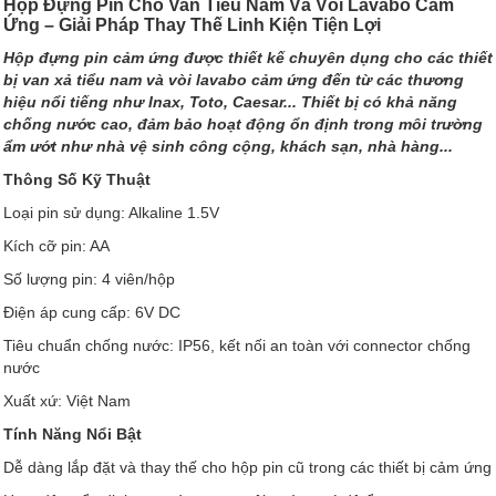
Hộp Đựng Pin Cho Van Tiểu Nam Và Vòi Lavabo Cảm
Ứng – Giải Pháp Thay Thế Linh Kiện Tiện Lợi
Hộp đựng pin cảm ứng được thiết kế chuyên dụng cho các thiết
bị van xả tiểu nam và vòi lavabo cảm ứng đến từ các thương
hiệu nổi tiếng như Inax, Toto, Caesar... Thiết bị có khả năng
chống nước cao, đảm bảo hoạt động ổn định trong môi trường
ẩm ướt như nhà vệ sinh công cộng, khách sạn, nhà hàng...
Thông Số Kỹ Thuật
Loại pin sử dụng: Alkaline 1.5V
Kích cỡ pin: AA
Số lượng pin: 4 viên/hộp
Điện áp cung cấp: 6V DC
Tiêu chuẩn chống nước: IP56, kết nối an toàn với connector chống
nước
Xuất xứ: Việt Nam
Tính Năng Nổi Bật
Dễ dàng lắp đặt và thay thế cho hộp pin cũ trong các thiết bị cảm ứng