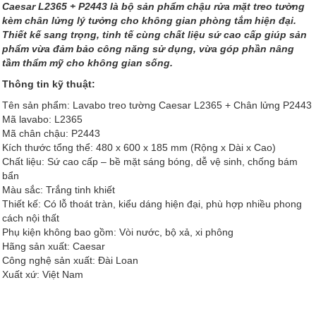
Caesar L2365 + P2443 là bộ sản phẩm chậu rửa mặt treo tường
kèm chân lửng lý tưởng cho không gian phòng tắm hiện đại.
Thiết kế sang trọng, tinh tế cùng chất liệu sứ cao cấp giúp sản
phẩm vừa đảm bảo công năng sử dụng, vừa góp phần nâng
tầm thẩm mỹ cho không gian sống.
Thông tin kỹ thuật:
Tên sản phẩm: Lavabo treo tường Caesar L2365 + Chân lửng P2443
Mã lavabo: L2365
Mã chân chậu: P2443
Kích thước tổng thể: 480 x 600 x 185 mm (Rộng x Dài x Cao)
Chất liệu: Sứ cao cấp – bề mặt sáng bóng, dễ vệ sinh, chống bám
bẩn
Màu sắc: Trắng tinh khiết
Thiết kế: Có lỗ thoát tràn, kiểu dáng hiện đại, phù hợp nhiều phong
cách nội thất
Phụ kiện không bao gồm: Vòi nước, bộ xả, xi phông
Hãng sản xuất: Caesar
Công nghệ sản xuất: Đài Loan
Xuất xứ: Việt Nam