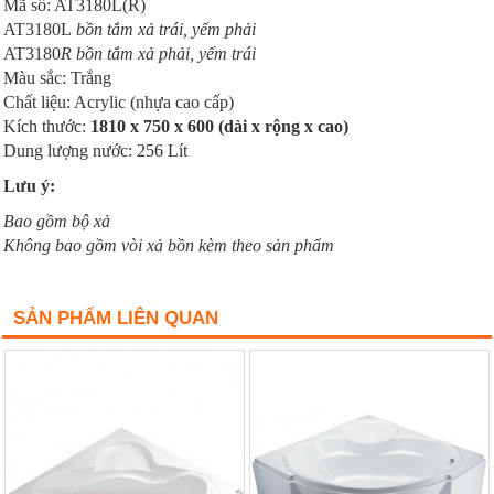
Mã số: AT3180L(R)
AT3180L
bồn tắm xả trái, yếm phải
AT3180
R bồn tắm xả phải, yếm trái
Màu sắc: Trắng
Chất liệu: Acrylic (nhựa cao cấp)
Kích thước:
1810 x 750 x 600 (dài x rộng x cao)
Dung lượng nước: 256 Lít
Lưu ý:
Bao gồm bộ xả
Không bao gồm vòi xả bồn kèm theo sản phẩm
SẢN PHẨM LIÊN QUAN