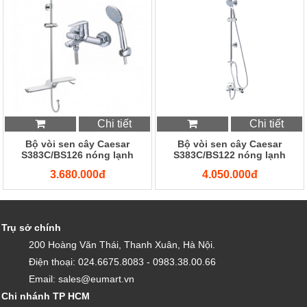
Chi tiết
Chi tiết
Bộ vòi sen cây Caesar
Bộ vòi sen cây Caesar
S383C/BS126 nóng lạnh
S383C/BS122 nóng lạnh
3.680.000đ
4.050.000đ
Trụ sở chính
200 Hoàng Văn Thái, Thanh Xuân, Hà Nội.
Điện thoại: 024.6675.8083 - 0983.38.00.66
Email: sales@eumart.vn
Chi nhánh TP HCM