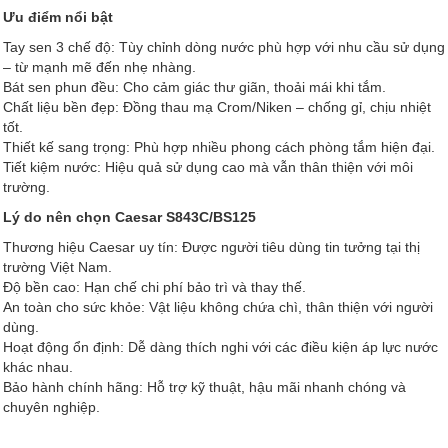
Ưu điểm nổi bật
Tay sen 3 chế độ: Tùy chỉnh dòng nước phù hợp với nhu cầu sử dụng
– từ mạnh mẽ đến nhẹ nhàng.
Bát sen phun đều: Cho cảm giác thư giãn, thoải mái khi tắm.
Chất liệu bền đẹp: Đồng thau mạ Crom/Niken – chống gỉ, chịu nhiệt
tốt.
Thiết kế sang trọng: Phù hợp nhiều phong cách phòng tắm hiện đại.
Tiết kiệm nước: Hiệu quả sử dụng cao mà vẫn thân thiện với môi
trường.
Lý do nên chọn Caesar S843C/BS125
Thương hiệu Caesar uy tín: Được người tiêu dùng tin tưởng tại thị
trường Việt Nam.
Độ bền cao: Hạn chế chi phí bảo trì và thay thế.
An toàn cho sức khỏe: Vật liệu không chứa chì, thân thiện với người
dùng.
Hoạt động ổn định: Dễ dàng thích nghi với các điều kiện áp lực nước
khác nhau.
Bảo hành chính hãng: Hỗ trợ kỹ thuật, hậu mãi nhanh chóng và
chuyên nghiệp.