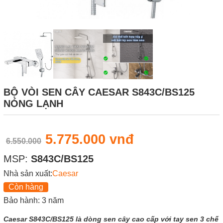
BỘ VÒI SEN CÂY CAESAR S843C/BS125
NÓNG LẠNH
5.775.000 vnđ
6.550.000
MSP:
S843C/BS125
Nhà sản xuất:
Caesar
Còn hàng
Bảo hành: 3 năm
Caesar S843C/BS125 là dòng sen cây cao cấp với tay sen 3 chế