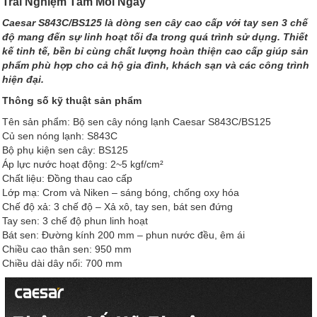
Trải Nghiệm Tắm Mỗi Ngày
Caesar S843C/BS125 là dòng sen cây cao cấp với tay sen 3 chế
độ mang đến sự linh hoạt tối đa trong quá trình sử dụng. Thiết
kế tinh tế, bền bỉ cùng chất lượng hoàn thiện cao cấp giúp sản
phẩm phù hợp cho cả hộ gia đình, khách sạn và các công trình
hiện đại.
Thông số kỹ thuật sản phẩm
Tên sản phẩm: Bộ sen cây nóng lạnh Caesar S843C/BS125
Củ sen nóng lạnh: S843C
Bộ phụ kiện sen cây: BS125
Áp lực nước hoạt động: 2~5 kgf/cm²
Chất liệu: Đồng thau cao cấp
Lớp mạ: Crom và Niken – sáng bóng, chống oxy hóa
Chế độ xả: 3 chế độ – Xả xô, tay sen, bát sen đứng
Tay sen: 3 chế độ phun linh hoạt
Bát sen: Đường kính 200 mm – phun nước đều, êm ái
Chiều cao thân sen: 950 mm
Chiều dài dây nối: 700 mm