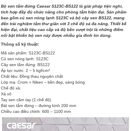
Bộ sen tắm đứng Caesar S123C-BS122 là giải pháp tiện nghi,
tích hợp đầy đủ chức năng cho phòng tắm hiện đại. Sản phẩm
bao gồm củ sen nóng lạnh S123C và bộ cây sen BS122, mang
đến trải nghiệm tắm thư giãn với 3 chế độ xả đa năng. Thiết kế
hiện đại, chất liệu cao cấp và độ bền vượt trội là những điểm
nổi bật khiến bộ sen này được nhiều gia đình tin dùng.
Thông số kỹ thuật:
Mã sản phẩm: S123C-BS122
Củ sen nóng lạnh: S123C
Cây sen tắm đứng: BS122
Áp lực nước: 2 ~ 5 kgf/cm²
Chất liệu: Đồng thau nguyên chất
Lớp mạ: Crom + Niken – bền đẹp, sáng bóng
Chế độ xả:
Xả xô
Tay sen cầm tay (1 chế độ)
Bát sen tắm đứng – đường kính 200 mm
Chiều cao điều chỉnh: 600 – 1100 mm