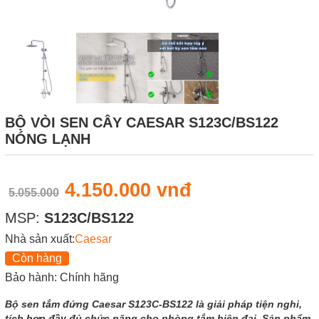
BỘ VÒI SEN CÂY CAESAR S123C/BS122
NÓNG LẠNH
4.150.000 vnđ
5.055.000
MSP:
S123C/BS122
Nhà sản xuất:
Caesar
Còn hàng
Bảo hành: Chính hãng
Bộ sen tắm đứng Caesar S123C-BS122 là giải pháp tiện nghi,
tích hợp đầy đủ chức năng cho phòng tắm hiện đại. Sản phẩm