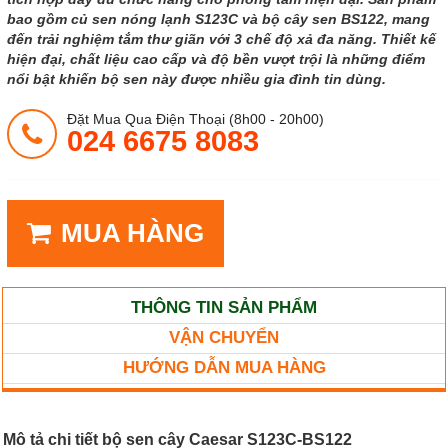
bao gồm củ sen nóng lạnh S123C và bộ cây sen BS122, mang
đến trải nghiệm tắm thư giãn với 3 chế độ xả đa năng. Thiết kế
hiện đại, chất liệu cao cấp và độ bền vượt trội là những điểm
nổi bật khiến bộ sen này được nhiều gia đình tin dùng.
Đặt Mua Qua Điện Thoại (8h00 - 20h00)
024 6675 8083
MUA HÀNG
THÔNG TIN SẢN PHẨM
VẬN CHUYỂN
HƯỚNG DẪN MUA HÀNG
Mô tả chi tiết bộ sen cây Caesar S123C-BS122