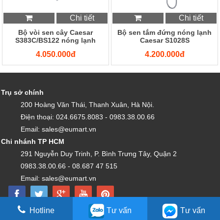
Chi tiết
Chi tiết
Bộ vòi sen cây Caesar
Bộ sen tắm đứng nóng lạnh
S383C/BS122 nóng lạnh
Caesar S1028S
4.050.000đ
4.200.000đ
Trụ sở chính
200 Hoàng Văn Thái, Thanh Xuân, Hà Nội.
Điện thoại: 024.6675.8083 - 0983.38.00.66
Email: sales@eumart.vn
Chi nhánh TP HCM
291 Nguyễn Duy Trinh, P. Bình Trưng Tây, Quận 2
0983.38.00.66 - 08.687 47 515
Email: sales@eumart.vn
Hotline
Tư vấn
Tư vấn
Copyright by EU VIỆT NAM - Được vận hành bởi CÔNG TY TNHH EU VIỆT NAM