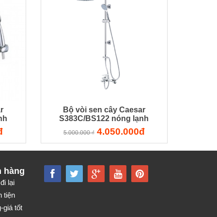
r
Bộ vòi sen cây Caesar
nh
S383C/BS122 nóng lạnh
đ
4.050.000đ
5.000.000 ₫
h hàng
đi lại
 tiện
giá tốt