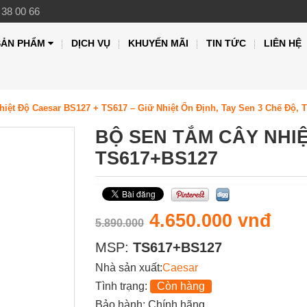
 38 00 66
SẢN PHẨM
DỊCH VỤ
KHUYẾN MÃI
TIN TỨC
LIÊN HỆ
iệt Độ Caesar BS127 + TS617 – Giữ Nhiệt Ổn Định, Tay Sen 3 Chế Độ, T
BỘ SEN TẮM CÂY NHI
TS617+BS127
4.650.000 vnđ
5.890.000
MSP:
TS617+BS127
Nhà sản xuất:
Caesar
Tình trạng:
Còn hàng
Bảo hành: Chính hãng