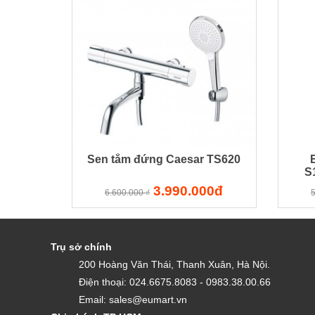
Sen tắm đứng Caesar TS620
S
3.990.000đ
6.600.000 ₫
5
Trụ sở chính
200 Hoàng Văn Thái, Thanh Xuân, Hà Nội.
Điện thoại: 024.6675.8083 - 0983.38.00.66
Email: sales@eumart.vn