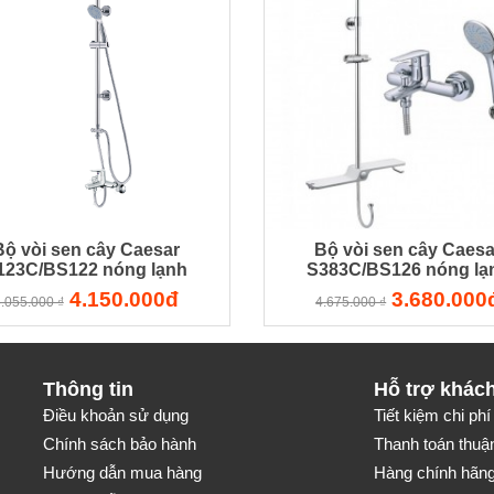
Bộ vòi sen cây Caesar
Bộ vòi sen cây Caesa
123C/BS122 nóng lạnh
S383C/BS126 nóng lạ
4.150.000đ
3.680.000
.055.000 ₫
4.675.000 ₫
Thông tin
Hỗ trợ khác
Điều khoản sử dụng
Tiết kiệm chi phí 
Chính sách bảo hành
Thanh toán thuận
Hướng dẫn mua hàng
Hàng chính hãng-