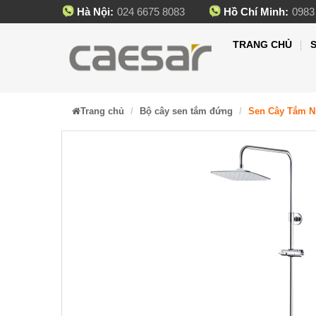
Hà Nội:
024 6675 8083
Hồ Chí Minh:
0983
TRANG CHỦ
Trang chủ
Bộ cây sen tắm đứng
Sen Cây Tắm Nh