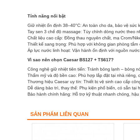
Tính năng nổi bật
Giữ nhiệt ổn định 38–40°C: An toàn cho da, bảo vệ sức 
Tay sen 3 chế độ massage: Tùy chỉnh dòng nước theo nhu
Chất liệu cao cấp: Đồng thau nguyên chất, mạ Crom/Nik
Thiết kế sang trọng: Phù hợp với không gian phòng tắm c
Áp lực nước linh hoạt: Vận hành ổn định với nguồn nước
Vì sao nên chọn Caesar BS127 + TS617?
Công nghệ giữ nhiệt tiên tiến: Tránh bỏng lạnh – bỏng n
Thẩm mỹ và độ bền cao: Phù hợp lắp đặt tại nhà riêng, c
Thương hiệu Caesar uy tín: Thiết bị vệ sinh cao cấp côn
Dễ dàng bảo trì, thay thế: Phụ kiện phổ biến, có sẵn tại
Bảo hành chính hãng: Hỗ trợ kỹ thuật nhanh chóng, hậu
SẢN PHẨM LIÊN QUAN