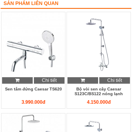
SẢN PHẨM LIÊN QUAN
Chi tiết
Chi tiết
Sen tắm đứng Caesar TS620
Bộ vòi sen cây Caesar
S123C/BS122 nóng lạnh
3.990.000đ
4.150.000đ