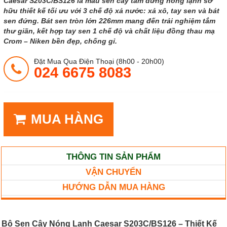
Caesar S203C/BS126 là mẫu sen cây tắm đứng nóng lạnh sở
hữu thiết kế tối ưu với 3 chế độ xả nước: xả xô, tay sen và bát
sen đứng. Bát sen tròn lớn 226mm mang đến trải nghiệm tắm
thư giãn, kết hợp tay sen 1 chế độ và chất liệu đồng thau mạ
Crom – Niken bền đẹp, chống gỉ.
Đặt Mua Qua Điện Thoại (8h00 - 20h00)
024 6675 8083
MUA HÀNG
THÔNG TIN SẢN PHẨM
VẬN CHUYỂN
HƯỚNG DẪN MUA HÀNG
Bộ Sen Cây Nóng Lạnh Caesar S203C/BS126 – Thiết Kế