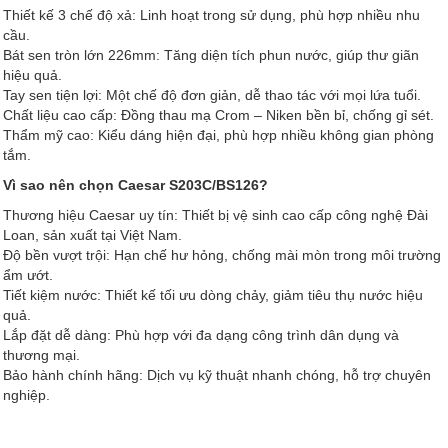
Thiết kế 3 chế độ xả: Linh hoạt trong sử dụng, phù hợp nhiều nhu
cầu.
Bát sen tròn lớn 226mm: Tăng diện tích phun nước, giúp thư giãn
hiệu quả.
Tay sen tiện lợi: Một chế độ đơn giản, dễ thao tác với mọi lứa tuổi.
Chất liệu cao cấp: Đồng thau mạ Crom – Niken bền bỉ, chống gỉ sét.
Thẩm mỹ cao: Kiểu dáng hiện đại, phù hợp nhiều không gian phòng
tắm.
Vì sao nên chọn Caesar S203C/BS126?
Thương hiệu Caesar uy tín: Thiết bị vệ sinh cao cấp công nghệ Đài
Loan, sản xuất tại Việt Nam.
Độ bền vượt trội: Hạn chế hư hỏng, chống mài mòn trong môi trường
ẩm ướt.
Tiết kiệm nước: Thiết kế tối ưu dòng chảy, giảm tiêu thụ nước hiệu
quả.
Lắp đặt dễ dàng: Phù hợp với đa dạng công trình dân dụng và
thương mại.
Bảo hành chính hãng: Dịch vụ kỹ thuật nhanh chóng, hỗ trợ chuyên
nghiệp.