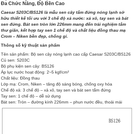
Đa Chức Năng, Độ Bền Cao
Caesar S203C/BS126 là mẫu sen cây tắm đứng nóng lạnh sở
hữu thiết kế tối ưu với 3 chế độ xả nước: xả xô, tay sen và bát
sen đứng. Bát sen tròn lớn 226mm mang đến trải nghiệm tắm
thư giãn, kết hợp tay sen 1 chế độ và chất liệu đồng thau mạ
Crom – Niken bền đẹp, chống gỉ.
Thông số kỹ thuật sản phẩm
Tên sản phẩm: Bộ sen cây nóng lạnh cao cấp Caesar S203C/BS126
Củ sen: S203C
Bộ phụ kiện sen cây: BS126
Áp lực nước hoạt động: 2~5 kgf/cm²
Chất liệu: Đồng thau
Lớp mạ: Crom, Niken – tăng độ sáng bóng, chống oxy hóa
Chế độ xả: 3 chế độ – xả xô, tay sen và bát sen tắm đứng
Tay sen: 1 chế độ – dễ sử dụng
Bát sen: Tròn – đường kính 226mm – phun nước đều, thoải mái