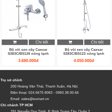
Chi tiết
Chi tiết
Bộ vòi sen cây Caesar
Bộ vòi sen cây Caesar
S383C/BS126 nóng lạnh
S383C/BS122 nóng lạnh
3.680.000đ
4.050.000đ
Trụ sở chính
200 Hoàng Văn Thái, Thanh Xuân, Hà Nội.
Điện thoại: 024.6675.8083 - 0983.38.00.66
Email: sales@eumart.vn
Chi nhánh TP HCM
291 Nguyễn Duy Trinh, P. Bình Trưng Tây, Quận 2