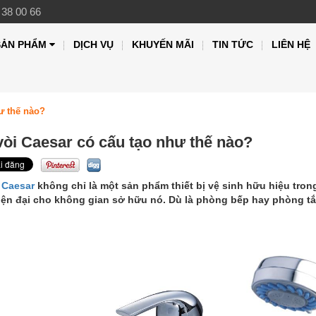
 38 00 66
SẢN PHẨM
DỊCH VỤ
KHUYẾN MÃI
TIN TỨC
LIÊN HỆ
ư thế nào?
vòi Caesar có cấu tạo như thế nào?
 Caesar
không chỉ là một sản phẩm thiết bị vệ sinh hữu hiệu trong
iện đại cho không gian sở hữu nó. Dù là phòng bếp hay phòng tắm