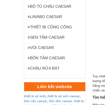
BỘ TỦ CHẬU CAESAR
LAVABO CAESAR
THIẾT BỊ CÔNG CỘNG
SEN TẮM CAESAR
VÒI CAESAR
BỒN TẮM CAESAR
CHẬU RỬA BÁT
Tuy nhiê
lượng tố
hãng này
Liên kết website
chiếc se
thiết bị vệ sinh
,
thiết bị vệ sinh caesar
,
Tìm hi
bồn cầu caesar
,
bồn tắm caesar,
thiết bị
Một sản 