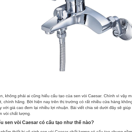
n, không phải ai cũng hiểu cấu tạo của sen vòi Caesar. Chính vì vậy
t, chính hãng. Bởi hiện nay trên thị trường có rất nhiều cửa hàng kh
 với giá cao đem lại nhiều lợi nhuận. Bài viết chia sẻ dưới đây sẽ giú
n vòi chất lượng.
ểu sen vòi Caesar có cấu tạo như thế nào?
phẩm thiết bị vệ sinh sen vòi Caesar chất lượng có cấu tạo chung gồm 