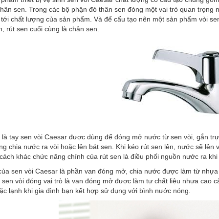
hân sen. Trong các bộ phận đó thân sen đóng một vai trò quan trọng nh
 tới chất lượng của sản phẩm. Và để cấu tạo nên một sản phẩm vòi sen 
, rút sen cuối cùng là chân sen.
 là tay sen vòi Caesar được dùng để đóng mở nước từ sen vòi, gắn trực
g chia nước ra vòi hoặc lên bát sen. Khi kéo rút sen lên, nước sẽ lên
cách khác chức năng chính của rút sen là điều phối nguồn nước ra khi
của sen vòi Caesar là phần van đóng mở, chia nước được làm từ nhựa 
 sen vòi đóng vai trò là van đóng mở được làm tự chất liệu nhựa cao c
c lạnh khi gia đình bạn kết hợp sử dụng với bình nước nóng.