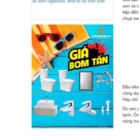
vệ sinh viglacera
.
thiết bị vệ sinh inax
sen và c
tiếp đến
chụp sen
Đầu tiên
công dụn
Hay nói 
Óc sen 
lạnh. Óc
nóng hoặ