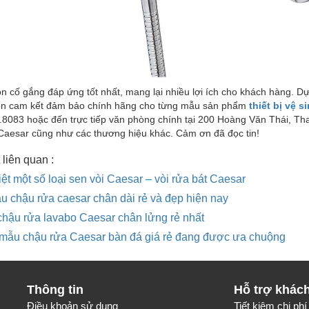
n cố gắng đáp ứng tốt nhất, mang lại nhiều lợi ích cho khách hàng. 
n cam kết đảm bảo chính hãng cho từng mẫu sản phẩm
thiết bị vệ s
.8083 hoặc đến trực tiếp văn phòng chính tại 200 Hoàng Văn Thái, Th
 Caesar cũng như các thương hiệu khác. Cảm ơn đã đọc tin!
 liên quan :
ệt một số loại sen vòi Caesar – vòi rửa bát Caesar
 chậu rửa caesar chân dài rẻ và đẹp hiện nay
hậu rửa lavabo Caesar chân lửng rẻ nhất
 mẫu chậu rửa Caesar bàn đá giá rẻ đang được ưa chuộng
Thông tin
Hỗ trợ khác
Điều khoản sử dụng
Tiết kiệm chi phí 