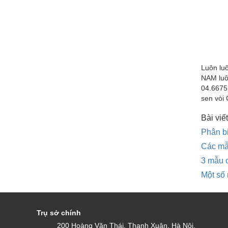
Luôn luô
NAM luô
04.6675
sen vòi
Bài viết
Phân bi
Các mẫu
3 mẫu c
Một số
Trụ sở chính
200 Hoàng Văn Thái, Thanh Xuân, Hà Nội.