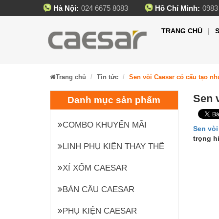
Hà Nội:
024 6675 8083
Hồ Chí Minh:
0983
TRANG CHỦ
Trang chủ
Tin tức
Sen vòi Caesar có cấu tạo nh
Sen 
Danh mục sản phẩm
COMBO KHUYẾN MÃI
Sen vòi
trọng h
LINH PHỤ KIỆN THAY THẾ
XÍ XỔM CAESAR
BÀN CẦU CAESAR
PHỤ KIỆN CAESAR