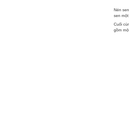
Nén sen 
sen một
Cuối cù
gồm một