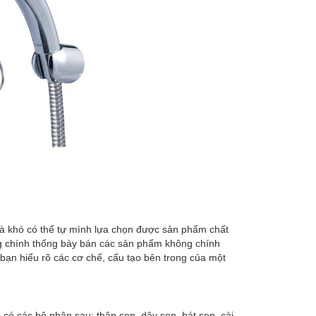
 mà khó có thể tự mình lựa chọn được sản phẩm chất
ông chính thống bày bán các sản phẩm không chính
p bạn hiểu rõ các cơ chế, cấu tạo bên trong của một
có các bộ phận sau: thân sen, dây sen, bát sen, cài