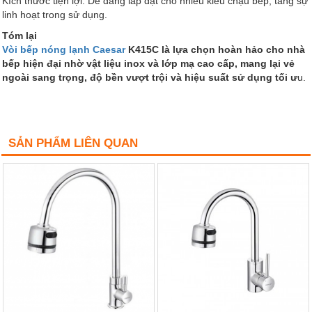
Kích thước tiện lợi: Dễ dàng lắp đặt cho nhiều kiểu chậu bếp, tăng sự
linh hoạt trong sử dụng.
Tóm lại
Vòi bếp nóng lạnh Caesar
K415C là lựa chọn hoàn hảo cho nhà
bếp hiện đại nhờ vật liệu inox và lớp mạ cao cấp, mang lại vẻ
ngoài sang trọng, độ bền vượt trội và hiệu suất sử dụng tối ư
u.
SẢN PHẨM LIÊN QUAN