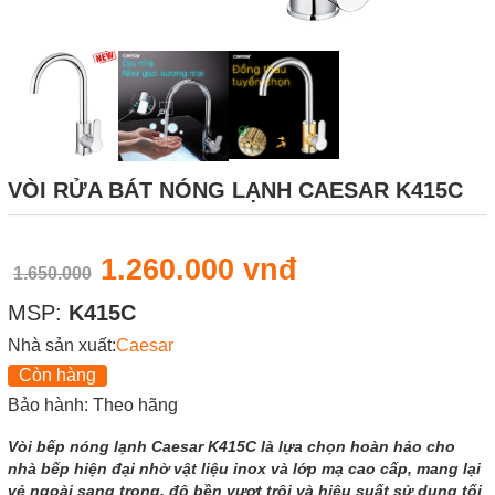
VÒI RỬA BÁT NÓNG LẠNH CAESAR K415C
1.260.000 vnđ
1.650.000
MSP:
K415C
Nhà sản xuất:
Caesar
Còn hàng
Bảo hành: Theo hãng
Vòi bếp nóng lạnh Caesar K415C là lựa chọn hoàn hảo cho
nhà bếp hiện đại nhờ vật liệu inox và lớp mạ cao cấp, mang lại
vẻ ngoài sang trọng, độ bền vượt trội và hiệu suất sử dụng tối