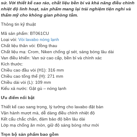
sứ. Với thiết kế cao ráo, chất liệu bền bỉ và khả năng điều chỉnh
nhiệt độ linh hoạt, sản phẩm mang lại trải nghiệm tiện nghi và
thẩm mỹ cho không gian phòng tắm.
Thông tin kỹ thuật
Mã sản phẩm: BT061CU
Loại vòi:
Vòi lavabo nóng lạnh
Chất liệu thân vòi: Đồng thau
Chất liệu mạ: Crom, Niken chống gỉ sét, sáng bóng lâu dài
Van điều khiển: Van sứ cao cấp, bền bỉ và chính xác
Kích thước:
Chiều cao đầu vòi (H1): 316 mm
Chiều cao tổng thể (H): 271 mm
Chiều dài vòi (L): 109 mm
Kiểu xả nước: Gật gù – nóng lạnh
Ưu điểm nổi bật
Thiết kế cao sang trọng, lý tưởng cho lavabo đặt bàn
Vận hành mượt mà, dễ dàng điều chỉnh nhiệt độ
Kết cấu chắc chắn, đảm bảo độ bền lâu dài
Lớp mạ chống ăn mòn, giữ độ sáng bóng như mới
Trọn bộ sản phẩm bao gồm