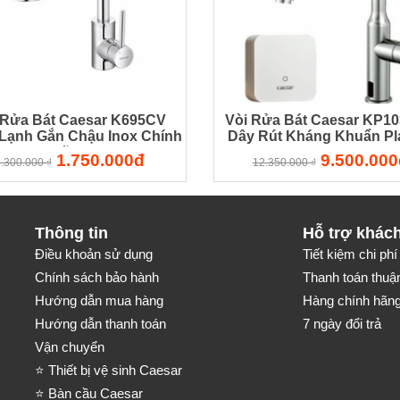
 Rửa Bát Caesar K695CV
Vòi Rửa Bát Caesar KP1
Lạnh Gắn Chậu Inox Chính
Dây Rút Kháng Khuẩn P
Hãng
1.750.000đ
9.500.000
.300.000 ₫
12.350.000 ₫
Thông tin
Hỗ trợ khác
Điều khoản sử dụng
Tiết kiệm chi phí 
Chính sách bảo hành
Thanh toán thuận
Hướng dẫn mua hàng
Hàng chính hãng-
Hướng dẫn thanh toán
7 ngày đổi trả
Vận chuyển
⭐ Thiết bị vệ sinh Caesar
⭐ Bàn cầu Caesar