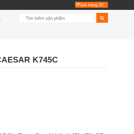
Giỏ hàng
00
CAESAR K745C