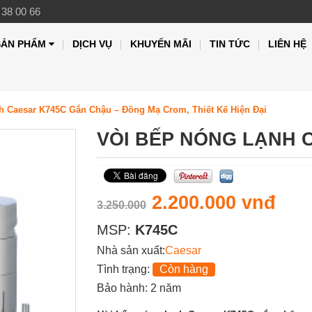
 38 00 66
SẢN PHẨM
DỊCH VỤ
KHUYẾN MÃI
TIN TỨC
LIÊN HỆ
h Caesar K745C Gắn Chậu – Đồng Mạ Crom, Thiết Kế Hiện Đại
VÒI BẾP NÓNG LẠNH 
2.200.000 vnđ
3.250.000
MSP:
K745C
Nhà sản xuất:
Caesar
Tình trạng:
Còn hàng
Bảo hành: 2 năm