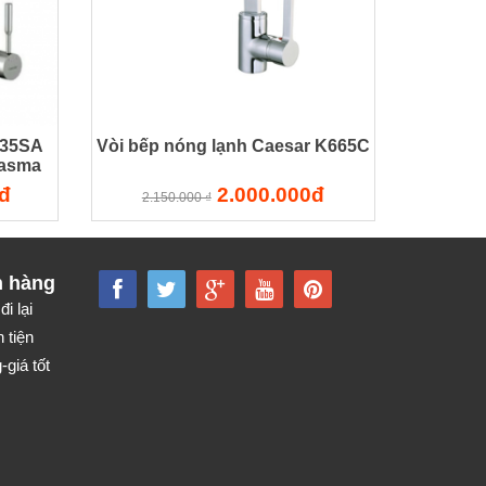
035SA
Vòi bếp nóng lạnh Caesar K665C
lasma
đ
2.000.000đ
2.150.000 ₫
h hàng
đi lại
 tiện
giá tốt