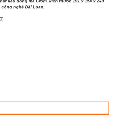
hất liệu đồng mạ Crom, kích thước 191 x 154 x 249
, công nghệ Đài Loan.
0)