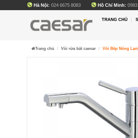
Hà Nội:
024 6675 8083
Hồ Chí Minh:
0983
TRANG CHỦ
Trang chủ
Vòi rửa bát caesar
Vòi Bếp Nóng Lạn