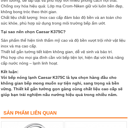
trên tường, dễ lắp đặt và phù hợp với nhiều phong cách nội thất.
Chống oxy hóa hiệu quả: Lớp mạ Crom-Niken giữ vòi luôn bền đẹp,
không bong tróc theo thời gian.
Chất liệu chất lượng: Inox cao cấp đảm bảo độ bền và an toàn cho
sức khỏe, phù hợp sử dụng trong môi trường bếp ẩm ướt.
Tại sao nên chọn Caesar K375C?
Sản phẩm thể hiện tính thẩm mỹ cao và độ bền vượt trội nhờ vật liệu
inox và mạ cao cấp.
Thiết kế gắn tường tiết kiệm không gian, dễ vệ sinh và bảo trì.
Phù hợp cho mọi gia đình cần vòi bếp tiện lợi, hiện đại với khả năng
cấp nước nóng – lạnh linh hoạt.
Kết luận:
Vòi bếp nóng lạnh Caesar K375C là lựa chọn hàng đầu cho
không gian bếp mong muốn sự tiện nghi, sang trọng và bền
vững. Thiết kế gắn tường gọn gàng cùng chất liệu cao cấp sẽ
giúp bạn trải nghiệm nấu nướng hiệu quả trong nhiều năm.
SẢN PHẨM LIÊN QUAN