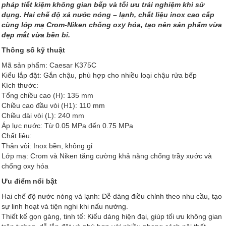
pháp tiết kiệm không gian bếp và tối ưu trải nghiệm khi sử
dụng. Hai chế độ xả nước nóng – lạnh, chất liệu inox cao cấp
cùng lớp mạ Crom-Niken chống oxy hóa, tạo nên sản phẩm vừa
đẹp mắt vừa bền bỉ.
Thông số kỹ thuật
Mã sản phẩm: Caesar K375C
Kiểu lắp đặt: Gắn chậu, phù hợp cho nhiều loại chậu rửa bếp
Kích thước:
Tổng chiều cao (H): 135 mm
Chiều cao đầu vòi (H1): 110 mm
Chiều dài vòi (L): 240 mm
Áp lực nước: Từ 0.05 MPa đến 0.75 MPa
Chất liệu:
Thân vòi: Inox bền, không gỉ
Lớp mạ: Crom và Niken tăng cường khả năng chống trầy xước và
chống oxy hóa
Ưu điểm nổi bật
Hai chế độ nước nóng và lạnh: Dễ dàng điều chỉnh theo nhu cầu, tạo
sự linh hoạt và tiện nghi khi nấu nướng.
Thiết kế gọn gàng, tinh tế: Kiểu dáng hiện đại, giúp tối ưu không gian