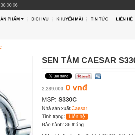
 38 00 66
SẢN PHẨM
DỊCH VỤ
KHUYẾN MÃI
TIN TỨC
LIÊN HỆ
C
SEN TẮM CAESAR S33
0 vnđ
2.289.000
MSP:
S330C
Nhà sản xuất:
Caesar
Tình trạng:
Liên hệ
Bảo hành: 36 tháng