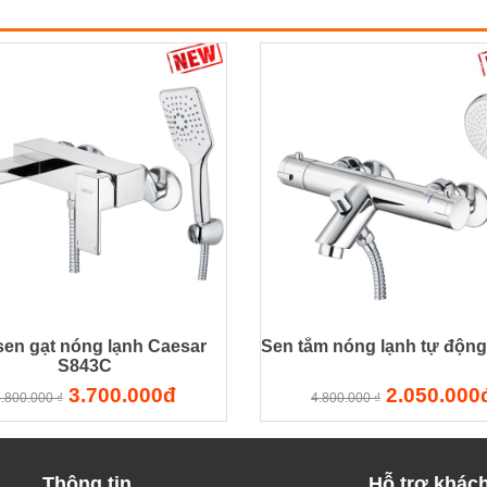
sen gạt nóng lạnh Caesar
Sen tắm nóng lạnh tự độn
S843C
3.700.000đ
2.050.000
.800.000 ₫
4.800.000 ₫
Thông tin
Hỗ trợ khác