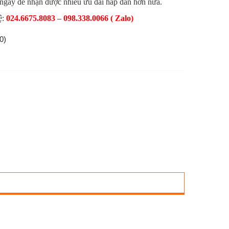
 ngay để nhận được nhiều ưu đãi hấp dẫn hơn nữa.
ệ:
024.6675.8083 – 098.338.0066 ( Zalo)
0)