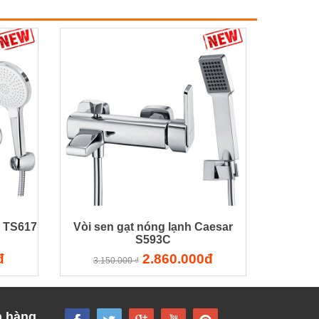
g TS617
Vòi sen gạt nóng lạnh Caesar
S593C
đ
2.860.000đ
3.150.000 ₫
h hàng