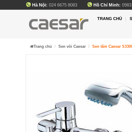
Hà Nội:
024 6675 8083
Hồ Chí Minh:
0983
TRANG CHỦ
Trang chủ
Sen vòi Caesar
Sen tắm Caesar S330