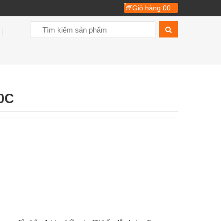
Giỏ hàng
00
0C