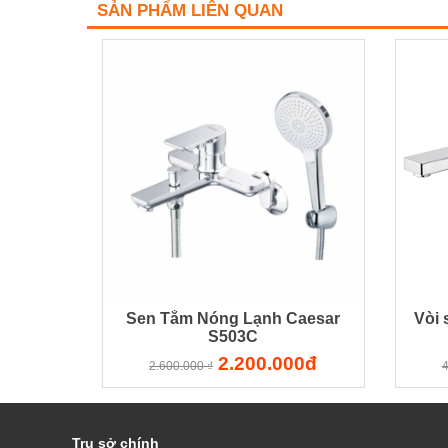
SẢN PHẨM LIÊN QUAN
Sen Tắm Nóng Lạnh Caesar
Vòi 
S503C
2.200.000đ
2.600.000 ₫
4
Trụ sở chính