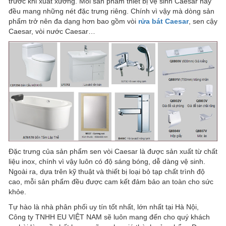
trước khi xuất xưởng. Mỗi sản phẩm thiết bị vệ sinh Caesar này
đều mang những nét đặc trưng riêng. Chính vì vậy mà dòng sản
phẩm trở nên đa dạng hơn bao gồm vòi
rửa bát Caesar
, sen cậy
Caesar, vòi nước Caesar…
Đặc trưng của sản phẩm sen vòi Caesar là được sản xuất từ chất
liệu inox, chính vì vậy luôn có độ sáng bóng, dễ dàng vệ sinh.
Ngoài ra, dựa trên kỹ thuật và thiết bị loại bỏ tạp chất trình độ
cao, mỗi sản phẩm đều được cam kết đảm bảo an toàn cho sức
khỏe.
Tự hào là nhà phân phối uy tín tốt nhất, lớn nhất tại Hà Nội,
Công ty TNHH EU VIỆT NAM sẽ luôn mang đến cho quý khách