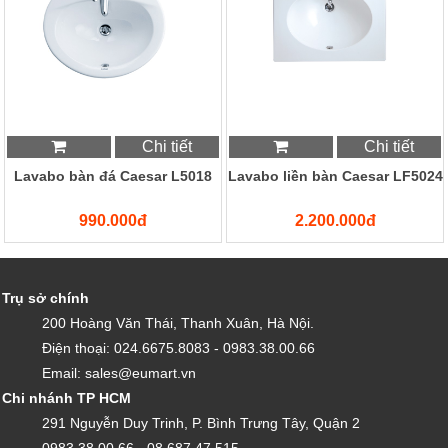
Chi tiết
Chi tiết
Lavabo bàn đá Caesar L5018
Lavabo liền bàn Caesar LF5024
990.000đ
2.200.000đ
Trụ sở chính
200 Hoàng Văn Thái, Thanh Xuân, Hà Nội.
Điện thoại: 024.6675.8083 - 0983.38.00.66
Email: sales@eumart.vn
Chi nhánh TP HCM
291 Nguyễn Duy Trinh, P. Bình Trưng Tây, Quận 2
0983.38.00.66 - 08.687 47 515