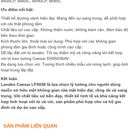
B400CP, B460C, B490CP, B680C
Ưu điểm nổi bật:
Thiết kế dương vành hiện đại: Mang đến sự sang trọng, dễ phối hợp
với nội thất phòng tắm.
Chất liệu sứ cao cấp: Không thấm nước, không bám cặn, đảm bảo độ
bền theo thời gian.
Kích thước lớn, thoải mái sử dụng: Phù hợp với các không gian
phòng tắm gia đình hoặc công trình cao cấp.
Dễ lắp đặt với tủ lavabo: Tối ưu thẩm mỹ và công năng khi kết hợp
với tủ treo tường Caesar EH05036AV.
Đa dạng lựa chọn vòi: Tương thích nhiều mẫu vòi nóng lạnh, giúp linh
hoạt trong lắp đặt.
Kết luận
Lavabo Caesar LF5036 là lựa chọn lý tưởng cho người dùng
muốn sở hữu một không gian rửa mặt hiện đại, rộng rãi và sang
trọng. Với chất liệu sứ bền đẹp, thiết kế tinh tế và khả năng kết
hợp linh hoạt với tủ và vòi, sản phẩm phù hợp cho cả hộ gia
đình và dự án cao cấp.
SẢN PHẨM LIÊN QUAN