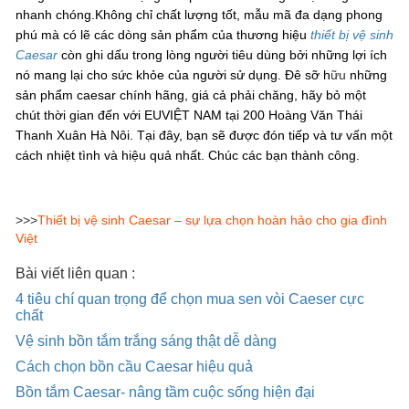
nhanh chóng.
Không chỉ chất lượng tốt, mẫu mã đa dạng phong
phú mà có lẽ các dòng sản phẩm của thương hiệu
thiết bị vệ sinh
Caesar
còn ghi dấu trong lòng người tiêu dùng bởi những lợi ích
nó mang lại cho sức khỏe của người sử dụng. Đê sỡ h
ữu
những
sản phẩm caesar chính hãng, giá cả phải chăng, hãy bỏ một
chút thời gian đến với EUVIỆT NAM tại 200 Hoàng Văn Thái
Thanh Xuân Hà Nôi. Tại đây, bạn sẽ được đón tiếp và tư vấn một
cách nhiệt tình và hiệu quả nhất. Chúc các bạn thành công.
>>>
Thiết bị vệ sinh Caesar – sự lựa chọn hoàn hảo cho gia đình
Việt
Bài viết liên quan :
4 tiêu chí quan trọng để chọn mua sen vòi Caeser cực
chất
Vệ sinh bồn tắm trắng sáng thật dễ dàng
Cách chọn bồn cầu Caesar hiệu quả
Bồn tắm Caesar- nâng tầm cuộc sống hiện đại