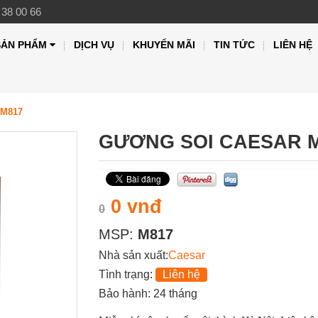
 38 00 66
SẢN PHẨM
DỊCH VỤ
KHUYẾN MÃI
TIN TỨC
LIÊN HỆ
 M817
GƯƠNG SOI CAESAR 
0 vnđ
0
MSP:
M817
Nhà sản xuất:
Caesar
Tình trạng:
Liên hệ
Bảo hành: 24 tháng