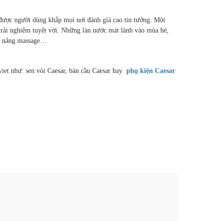
ược người dùng khắp mọi nơi đánh giá cao tin tưởng. Một
 trải nghiệm tuyệt vời. Những làn nước mát lành vào mùa hè,
 năng massage…
viet như: sen vòi Caesar, bàn cầu Caesar hay
phụ kiện Caesar