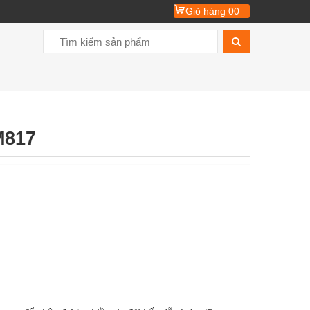
Giỏ hàng
00
M817