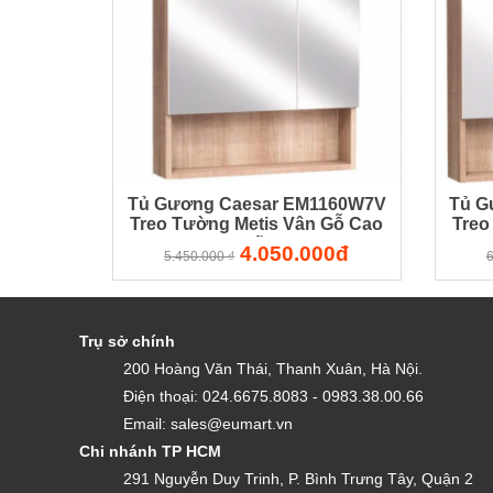
Tủ Gương Caesar EM1160W7V
Tủ G
Treo Tường Metis Vân Gỗ Cao
Treo
Cấp
4.050.000đ
5.450.000 ₫
6
Trụ sở chính
200 Hoàng Văn Thái, Thanh Xuân, Hà Nội.
Điện thoại: 024.6675.8083 - 0983.38.00.66
Email: sales@eumart.vn
Chi nhánh TP HCM
291 Nguyễn Duy Trinh, P. Bình Trưng Tây, Quận 2