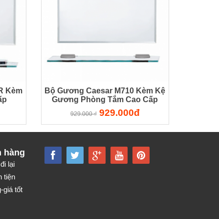
VR Kèm
Bộ Gương Caesar M710 Kèm Kệ
ấp
Gương Phòng Tắm Cao Cấp
929.000đ
929.000 ₫
h hàng
đi lại
 tiện
giá tốt