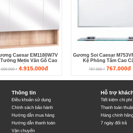
ương Caesar EM1180W7V
Gương Soi Caesar M753
 Tường Metis Vân Gỗ Cao
Kệ Phòng Tắm Cao C
Cấp
4.915.000đ
767.000đ
.000.000 ₫
767.000 ₫
Thông tin
Hỗ trợ khác
Điều khoản sử dụng
Tiết kiệm chi phí 
Chính sách bảo hành
Thanh toán thuận
Hướng dẫn mua hàng
Hàng chính hãng-
Hướng dẫn thanh toán
7 ngày đổi trả
Vận chuyển