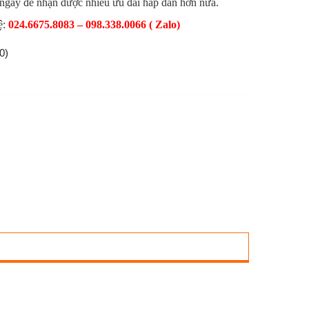
 ngay để nhận được nhiều ưu đãi hấp dẫn hơn nữa.
ệ:
024.6675.8083 – 098.338.0066 ( Zalo)
0)