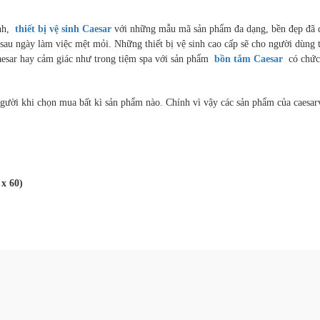
inh,
thiết bị vệ sinh Caesar
với những mẫu mã sản phẩm đa dạng, bền đẹp đã đ
i sau ngày làm việc mệt mỏi. Những thiết bị vệ sinh cao cấp sẽ cho người dùng
aesar hay cảm giác như trong tiệm spa với sản phẩm
bồn tắm Caesar
có chức
người khi chọn mua bất kì sản phẩm nào. Chính vì vậy các sản phẩm của caesar
x 60)