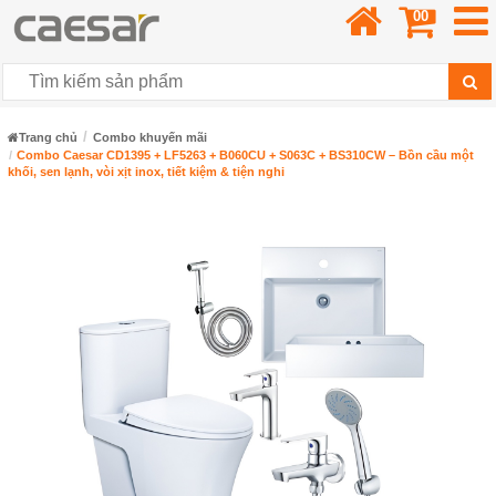
00
Trang chủ
Combo khuyến mãi
Combo Caesar CD1395 + LF5263 + B060CU + S063C + BS310CW – Bồn cầu một
khối, sen lạnh, vòi xịt inox, tiết kiệm & tiện nghi