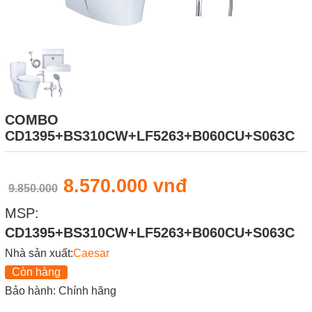
COMBO
CD1395+BS310CW+LF5263+B060CU+S063C
8.570.000 vnđ
9.850.000
MSP:
CD1395+BS310CW+LF5263+B060CU+S063C
Nhà sản xuất:
Caesar
Còn hàng
Bảo hành: Chính hãng