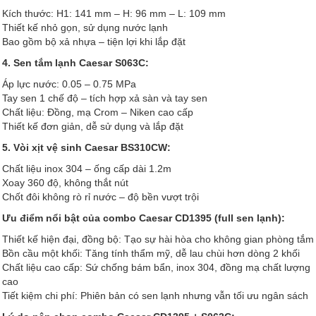
Kích thước: H1: 141 mm – H: 96 mm – L: 109 mm
Thiết kế nhỏ gọn, sử dụng nước lạnh
Bao gồm bộ xả nhựa – tiện lợi khi lắp đặt
4. Sen tắm lạnh Caesar S063C:
Áp lực nước: 0.05 – 0.75 MPa
Tay sen 1 chế độ – tích hợp xả sàn và tay sen
Chất liệu: Đồng, mạ Crom – Niken cao cấp
Thiết kế đơn giản, dễ sử dụng và lắp đặt
5. Vòi xịt vệ sinh Caesar BS310CW:
Chất liệu inox 304 – ống cấp dài 1.2m
Xoay 360 độ, không thắt nút
Chốt đôi không rò rỉ nước – độ bền vượt trội
Ưu điểm nổi bật của combo Caesar CD1395 (full sen lạnh):
Thiết kế hiện đại, đồng bộ: Tạo sự hài hòa cho không gian phòng tắm
Bồn cầu một khối: Tăng tính thẩm mỹ, dễ lau chùi hơn dòng 2 khối
Chất liệu cao cấp: Sứ chống bám bẩn, inox 304, đồng mạ chất lượng
cao
Tiết kiệm chi phí: Phiên bản có sen lạnh nhưng vẫn tối ưu ngân sách