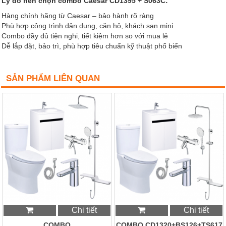
Lý do nên chọn combo Caesar CD1395 + S063C:
Hàng chính hãng từ Caesar – bảo hành rõ ràng
Phù hợp công trình dân dụng, căn hộ, khách sạn mini
Combo đầy đủ tiện nghi, tiết kiệm hơn so với mua lẻ
Dễ lắp đặt, bảo trì, phù hợp tiêu chuẩn kỹ thuật phổ biến
SẢN PHẨM LIÊN QUAN
Chi tiết
Chi tiết
COMBO
COMBO CD1320+BS126+TS617