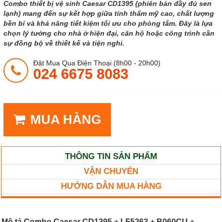
Combo thiết bị vệ sinh Caesar CD1395 (phiên bản đầy đủ sen
lạnh) mang đến sự kết hợp giữa tính thẩm mỹ cao, chất lượng
bền bỉ và khả năng tiết kiệm tối ưu cho phòng tắm. Đây là lựa
chọn lý tưởng cho nhà ở hiện đại, căn hộ hoặc công trình cần
sự đồng bộ về thiết kế và tiện nghi.
Đặt Mua Qua Điện Thoại (8h00 - 20h00)
024 6675 8083
MUA HÀNG
THÔNG TIN SẢN PHẨM
VẬN CHUYỂN
HƯỚNG DẪN MUA HÀNG
Mô tả Combo Caesar CD1395 + LF5263 + B060CU +