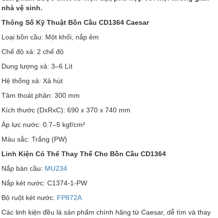
nhà vệ sinh.
Thông Số Kỹ Thuật Bồn Cầu CD1364 Caesar
Loại bồn cầu: Một khối, nắp êm
Chế độ xả: 2 chế độ
Dung lượng xả: 3–6 Lít
Hệ thống xả: Xả hút
Tâm thoát phân: 300 mm
Kích thước (DxRxC): 690 x 370 x 740 mm
Áp lực nước: 0.7–5 kgf/cm²
Màu sắc: Trắng (PW)
Linh Kiện Có Thể Thay Thế Cho Bồn Cầu CD1364
Nắp bàn cầu:
MU234
Nắp két nước: C1374-1-PW
Bộ ruột két nước:
FP872A
Các linh kiện đều là sản phẩm chính hãng từ Caesar, dễ tìm và thay