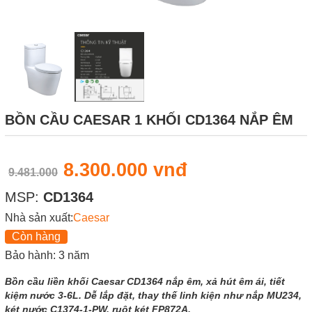
BỒN CẦU CAESAR 1 KHỐI CD1364 NẮP ÊM
8.300.000 vnđ
9.481.000
MSP:
CD1364
Nhà sản xuất:
Caesar
Còn hàng
Bảo hành: 3 năm
Bồn cầu liền khối Caesar CD1364 nắp êm, xả hút êm ái, tiết
kiệm nước 3-6L. Dễ lắp đặt, thay thế linh kiện như nắp MU234,
két nước C1374-1-PW, ruột két FP872A.