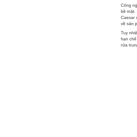
Công ng
bề mặt. 
Caesar 
về sản p
Tuy nhiê
hạn chế 
rửa trun