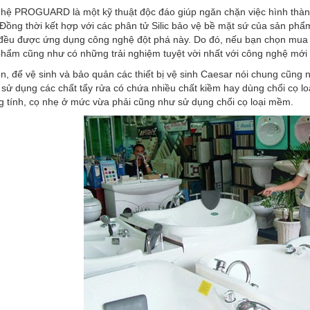
hệ PROGUARD là một kỹ thuật độc đáo giúp ngăn chặn việc hình thành
Đồng thời kết hợp với các phân tử Silic bảo vệ bề mặt sứ của sản ph
đều được ứng dụng công nghệ đột phá này. Do đó, nếu bạn chọn mua th
hẩm cũng như có những trải nghiệm tuyệt vời nhất với công nghệ mới 
n, để vệ sinh và bảo quản các thiết bị vệ sinh Caesar nói chung cũng
sử dụng các chất tẩy rửa có chứa nhiều chất kiềm hay dùng chổi cọ lo
g tính, cọ nhẹ ở mức vừa phải cũng như sử dụng chổi cọ loại mềm.