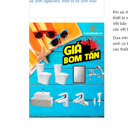
vệ sinh viglacera
.
thiết bị vệ sinh inax
Khi sử d
thiết bị
Vết bẩn 
các vết 
Dựa trê
sinh có
các thiết