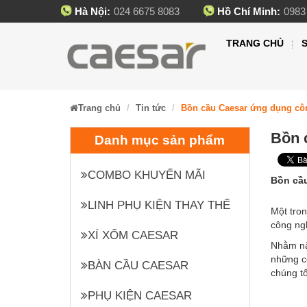
Hà Nội:
024 6675 8083
Hồ Chí Minh:
0983
TRANG CHỦ
Trang chủ
Tin tức
Bồn cầu Caesar ứng dụng côn
Bồn 
Danh mục sản phẩm
COMBO KHUYẾN MÃI
Bồn cầu
LINH PHỤ KIỆN THAY THẾ
Một tro
công ng
XÍ XỔM CAESAR
Nhằm nâ
những cô
BÀN CẦU CAESAR
chúng tố
PHỤ KIỆN CAESAR