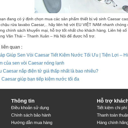
ạn đang có ý định chọn mua các sản phẩm thiết bị vệ sinh Caesar cao
, chậu rửa lavabo Caesar,.. hãy liên hệ với EU VIỆT NAM nhanh chóng 
g chính sách khuyến mại, hỗ trợ tốt nhất cho khách hàng. Liên hệ số 
ng Văn Thái – Thanh Xuân – Hà Nội để được hỗ trợ.
 liên quan :
áp Giúp Sen Vòi Caesar Tiết Kiệm Nước Tối Ưu | Tiện Lợi – H
m của sen vòi Caesar nóng lạnh
 Caesar nắp điện tử giá thấp nhất là bao nhiêu?
 Caesar giúp bạn tiếp kiệm nước tối đa
Thông tin
Hỗ trợ khác
Điều khoản sử dụng
Tiết kiệm chi phí 
Chính sách bảo hành
Thanh toán thuận
Hướng dẫn mua hàng
Hàng chính hãng-