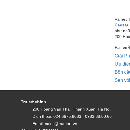
Và nếu b
Caesar
như nhữn
200 Hoà
Bài viết
Giải Ph
Ưu điể
Bồn cầu
Sen vòi
Trụ sở chính
200 Hoàng Văn Thái, Thanh Xuân, Hà Nội.
Điện thoại: 024.6675.8083 - 0983.38.00.66
Email: sales@eumart.vn