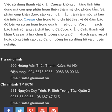
Việc sử dụng thanh vắt khăn Caesar không chỉ tăng tính tiện
dụng mà còn góp phần hoàn thiện thẩm mỹ cho phòng tắm. Sản
phẩm giúp khăn được sắp xếp ngăn nắp, tránh ẩm mốc và kéo
dài tuổi thọ.
Caesar
chú trọng từng chi tiết thiết kế để đảm bảo
độ bền và sự an toàn trong quá trình sử dụng. Với chính sách
bảo hành rõ ràng và chất lượng đã được khẳng định, thanh vắt
khăn Caesar là lựa chọn lý tưởng cho gia đình, khách sạn, resort
hoặc công trình cao cấp đang hướng tới sự đồng bộ và chuyên
nghiệp.
Trụ sở chính
200 Hoàng Văn Thái, Thanh Xuân, Hà Nội.
Điện thoại: 024.6675.8083 - 0983.38.00.66
Email: sales@eumart.vn
Chi nhánh TP HCM
291 Nguyễn Duy Trinh, P. Bình Trưng Tây, Quận 2
0983.38.00.66 - 08.687 47 515
Email: sales@eumart.vn