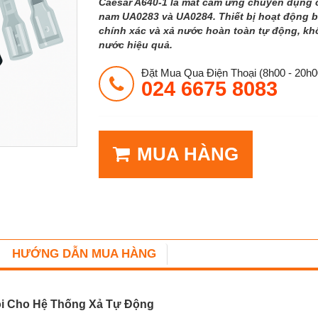
Caesar A640-1 là mắt cảm ứng chuyên dụng c
nam UA0283 và UA0284. Thiết bị hoạt động 
chính xác và xả nước hoàn toàn tự động, khô
nước hiệu quả.
Đặt Mua Qua Điện Thoại (8h00 - 20h0
024 6675 8083
MUA HÀNG
HƯỚNG DẪN MUA HÀNG
õi Cho Hệ Thống Xả Tự Động