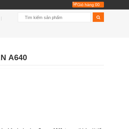
Giỏ hàng
00
N A640