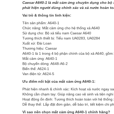
Caesar A640-1 là mắt cảm ứng chuyên dụng cho bộ x
phát hiện người dùng chính xác và xả nước hoàn toà
Vai trò & thông tin linh kiện:
Tên sản phẩm: A640-1
Chức năng: Mắt cảm ứng cho hệ thống xả A640
Sử dụng cho: Bộ xả tiểu nam Caesar A640
Tương thích thiết bị: Tiểu nam UA0283, UA0284
Xuất xứ: Đài Loan
Thương hiệu: Caesar
A640-1 là 1 trong 4 bộ phận chính của bộ xả A640, gồm:
Mắt cảm ứng: A640-1
Bộ chuyển dòng: A648-A6-2
Biến thế: A624-1
Van điện tử: A624-5
Ưu điểm nổi bật của mắt cảm ứng A640-1:
Phát hiện nhanh & chính xác: Kích hoạt xả nước ngay sa
Không cần chạm tay: Giúp nâng cao vệ sinh và tiện nghi
Hoạt động ổn định: Tương thích hoàn toàn với hệ thống
Dễ thay thế: Lắp đặt đơn giản, dễ bảo trì, tiết kiệm chi p
Vì sao nên chọn mắt cảm ứng A640-1 chính hãng?