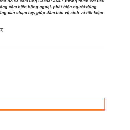
ho bộ xả cảm ứng Caesar A640, tương thích với tiểu
bằng cảm biến hồng ngoại, phát hiện người dùng
ng cần chạm tay, giúp đảm bảo vệ sinh và tiết kiệm
0)