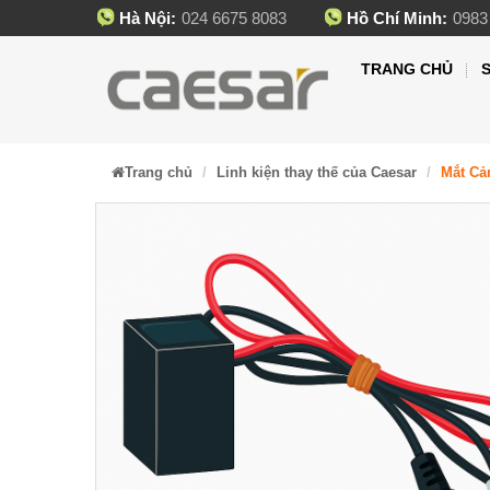
Hà Nội:
024 6675 8083
Hồ Chí Minh:
0983
TRANG CHỦ
Trang chủ
Linh kiện thay thế của Caesar
Mắt Cả