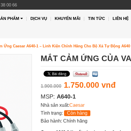
 38 00 66
SẢN PHẨM
DỊCH VỤ
KHUYẾN MÃI
TIN TỨC
LIÊN HỆ
m Ứng Caesar A640-1 – Linh Kiện Chính Hãng Cho Bộ Xả Tự Động A640
MẮT CẢM ỨNG CỦA VA
1.750.000 vnđ
1.900.000
MSP:
A640-1
Nhà sản xuất:
Caesar
Tình trạng:
Còn hàng
Bảo hành: Chính hãng