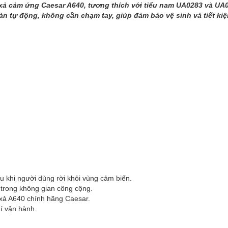
ả cảm ứng Caesar A640, tương thích với tiểu nam UA0283 và UA0
n tự động, không cần chạm tay, giúp đảm bảo vệ sinh và tiết ki
u khi người dùng rời khỏi vùng cảm biến.
 trong không gian công cộng.
 xả A640 chính hãng Caesar.
hí vận hành.