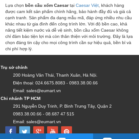
Lựa chọn
bồn cầu xổm Caesar
tại
Caesar Việt
, khách hàng
được cam kết sản phẩm chính hãng, bảo hành đầy đủ và giá cả
cạnh tranh. Sản phẩm đa dạng mẫu mã, đáp ứng nhiều nhu cầu
khác nhau từ gia đình đến công trình lớn. Với độ bền cao, khả
năng tiết kiệm nước và dễ vệ sinh, bồn cầu xổm Caesar không
chỉ đảm bảo tiện lợi mà còn thân thiện với môi trường. Đây là lựa
chọn đáng tin cậy cho mọi công trình cần sự hiệu quả, bền bỉ và
chi phí hợp lý.
Trụ sở chính
200 Hoàng Văn Thái, Thanh Xuân, Hà Nội.
Điện thoại: 024.6675.8083 - 0983.38.00.66
Email: sales@eumart.vn
Chi nhánh TP HCM
291 Nguyễn Duy Trinh, P. Bình Trưng Tây, Quận 2
0983.38.00.66 - 08.687 47 515
Email: sales@eumart.vn