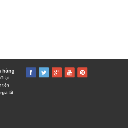
h hàng
đi lại
 tiện
giá tốt