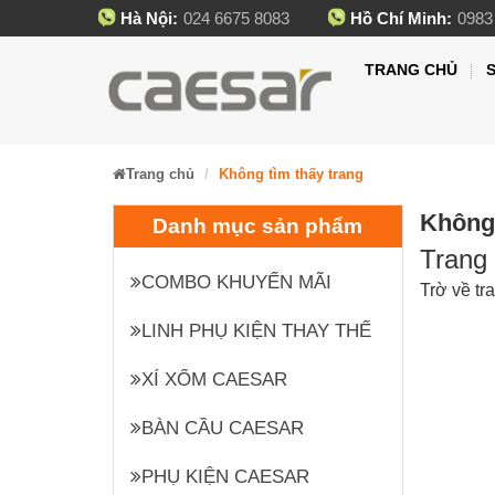
Hà Nội:
024 6675 8083
Hồ Chí Minh:
0983
TRANG CHỦ
Trang chủ
Không tìm thấy trang
Không 
Danh mục sản phẩm
Trang 
COMBO KHUYẾN MÃI
Trờ về tr
LINH PHỤ KIỆN THAY THẾ
XÍ XỔM CAESAR
BÀN CẦU CAESAR
PHỤ KIỆN CAESAR