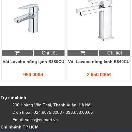
Chi tiết
Chi tiết
Vòi Lavabo nóng lạnh B380CU
Vòi Lavabo nóng lạnh B840CU
950.000đ
2.650.000đ
Trụ sở chính
200 Hoàng Văn Thái, Thanh Xuân, Hà Nội.
Điện thoại: 024.6675.8083 - 0983.38.00.66
Email: sales@eumart.vn
Chi nhánh TP HCM