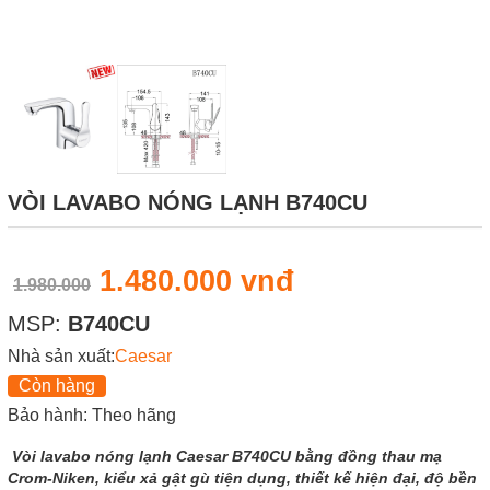
VÒI LAVABO NÓNG LẠNH B740CU
1.480.000 vnđ
1.980.000
MSP:
B740CU
Nhà sản xuất:
Caesar
Còn hàng
Bảo hành: Theo hãng
Vòi lavabo nóng lạnh Caesar B740CU bằng đồng thau mạ
Crom-Niken, kiểu xả gật gù tiện dụng, thiết kế hiện đại, độ bền