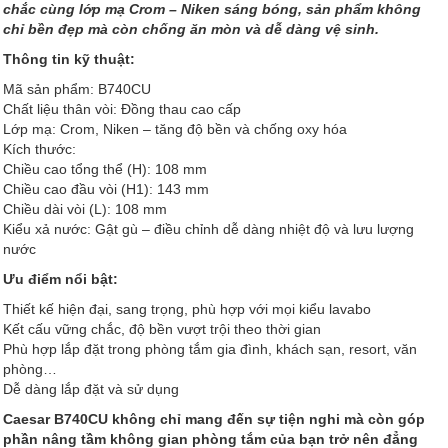
chắc cùng lớp mạ Crom – Niken sáng bóng, sản phẩm không
chỉ bền đẹp mà còn chống ăn mòn và dễ dàng vệ sinh.
Thông tin kỹ thuật:
Mã sản phẩm: B740CU
Chất liệu thân vòi: Đồng thau cao cấp
Lớp mạ: Crom, Niken – tăng độ bền và chống oxy hóa
Kích thước:
Chiều cao tổng thể (H): 108 mm
Chiều cao đầu vòi (H1): 143 mm
Chiều dài vòi (L): 108 mm
Kiểu xả nước: Gật gù – điều chỉnh dễ dàng nhiệt độ và lưu lượng
nước
Ưu điểm nổi bật:
Thiết kế hiện đại, sang trọng, phù hợp với mọi kiểu lavabo
Kết cấu vững chắc, độ bền vượt trội theo thời gian
Phù hợp lắp đặt trong phòng tắm gia đình, khách sạn, resort, văn
phòng…
Dễ dàng lắp đặt và sử dụng
Caesar B740CU không chỉ mang đến sự tiện nghi mà còn góp
phần nâng tầm không gian phòng tắm của bạn trở nên đẳng