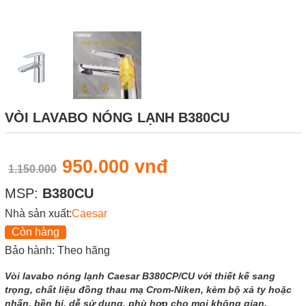
VÒI LAVABO NÓNG LẠNH B380CU
950.000 vnđ
1.150.000
MSP:
B380CU
Nhà sản xuất:
Caesar
Còn hàng
Bảo hành: Theo hãng
Vòi lavabo nóng lạnh Caesar B380CP/CU với thiết kế sang
trọng, chất liệu đồng thau mạ Crom-Niken, kèm bộ xả ty hoặc
nhấn, bền bỉ, dễ sử dụng, phù hợp cho mọi không gian.