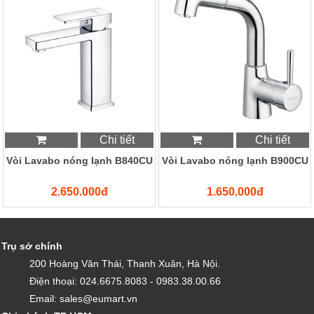
Chi tiết
Chi tiết
Vòi Lavabo nóng lạnh B840CU
Vòi Lavabo nóng lạnh B900CU
2.650.000đ
1.650.000đ
Trụ sở chính
200 Hoàng Văn Thái, Thanh Xuân, Hà Nội.
Điện thoại: 024.6675.8083 - 0983.38.00.66
Email: sales@eumart.vn