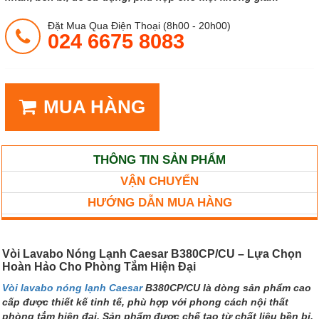
Đặt Mua Qua Điện Thoại (8h00 - 20h00)
024 6675 8083
MUA HÀNG
THÔNG TIN SẢN PHẨM
VẬN CHUYỂN
HƯỚNG DẪN MUA HÀNG
Vòi Lavabo Nóng Lạnh Caesar B380CP/CU – Lựa Chọn
Hoàn Hảo Cho Phòng Tắm Hiện Đại
Vòi lavabo nóng lạnh Caesar
B380CP/CU là dòng sản phẩm cao
cấp được thiết kế tinh tế, phù hợp với phong cách nội thất
phòng tắm hiện đại. Sản phẩm được chế tạo từ chất liệu bền bỉ,