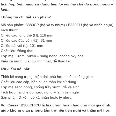
tích hợp tính năng sử dụng tiện lợi với hai chế độ nước nóng –
lạnh.
Thông tin chi tiết sản phẩm:
Mã sản phẩm: B380CP (bộ xả ty nhựa) / B380CU (bộ xả nhấn nhựa)
Kích thước:
Chiều cao tổng thể (H): 118 mm
Chiều cao đầu vòi (H1): 61 mm
Chiều dài vòi (L): 101 mm
Chất liệu: Đồng thau
Lớp mạ: Crom, Niken – sáng bóng, chống oxy hóa
Kiểu xả nước: Gật gù linh hoạt, dễ thao tác
Ưu điểm nổi bật:
Thiết kế sang trọng, hiện đại, phù hợp nhiều không gian
Chất liệu cao cấp, bền bỉ, an toàn khi sử dụng
Lớp mạ sáng bóng, chống trầy xước, dễ vệ sinh
Tích hợp hai chế độ nước nóng – lạnh tiện nghi
Sản phẩm đi kèm bộ xả nhấn hoặc ty nhựa
Vòi Caesar B380CP/CU là lựa chọn hoàn hảo cho mọi gia đình,
giúp không gian phòng tắm trở nên tiện nghi và thẩm mỹ hơn.